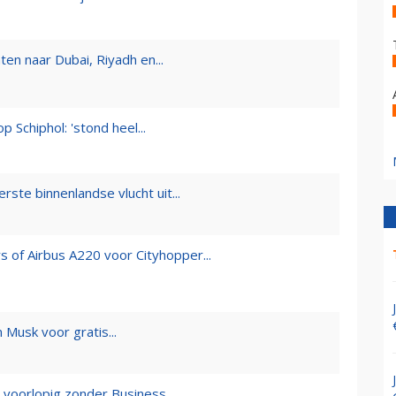
en naar Dubai, Riyadh en...
 Schiphol: 'stond heel...
ste binnenlandse vlucht uit...
of Airbus A220 voor Cityhopper...
n Musk voor gratis...
voorlopig zonder Business...