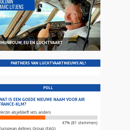
MIJNBOUW, EU EN LUCHTVAART
PARTNERS VAN LUCHTVAARTNIEUWS.NL!
POLL
WAT IS EEN GOEDE NIEUWE NAAM VOOR AIR
FRANCE-KLM?
Verzin alsjeblieft iets anders
47% (81 stemmen)
European Airlines Group (EAG)