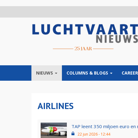
Overslaan
en
naar
de
inhoud
gaan
NIEUWS
COLUMNS & BLOGS
CAREER
AIRLINES
TAP leent 350 miljoen euro en n
22 jun 2026 - 12:44