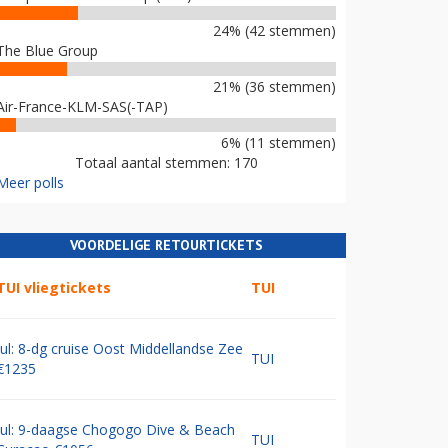
24% (42 stemmen)
The Blue Group
21% (36 stemmen)
Air-France-KLM-SAS(-TAP)
6% (11 stemmen)
Totaal aantal stemmen: 170
Meer polls
VOORDELIGE RETOURTICKETS
TUI vliegtickets
TUI
Jul: 8-dg cruise Oost Middellandse Zee
TUI
€1235
Jul: 9-daagse Chogogo Dive & Beach
TUI