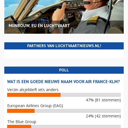
MIJNBOUW, EU EN LUCHTVAART
PARTNERS VAN LUCHTVAARTNIEUWS.NL!
POLL
WAT IS EEN GOEDE NIEUWE NAAM VOOR AIR FRANCE-KLM?
Verzin alsjeblieft iets anders
47% (81 stemmen)
European Airlines Group (EAG)
24% (42 stemmen)
The Blue Group