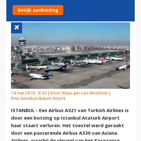
BOTSING
Bekijk aanbieding
14 mei 2018 - 8:33 | Door:
Klaas-Jan van Woerkom
|
Foto: Istanbul Ataturk Airport
ISTANBUL - Een Airbus A321 van Turkish Airlines is
door een botsing op Istanbul Ataturk Airport
haar staart verloren. Het toestel werd geraakt
door een passerende Airbus A330 van Asiana
Airlines, waarbij de vleugel van het Koreaanse