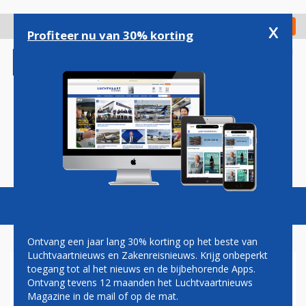
Overslaan
en
x
Digitaal Magazine
Registreer
Check in
naar
Profiteer nu van 30% korting
de
inhoud
gaan
Magazine
Podcasts
Vacatures
Toggl
naviga
Ontvang een jaar lang 30% korting op het beste van
Luchtvaartnieuws en Zakenreisnieuws. Krijg onbeperkt
toegang tot al het nieuws en de bijbehorende Apps.
TOESTEL TURKISH AIRLINES
Ontvang tevens 12 maanden het Luchtvaartnieuws
VERLIEST STAART DOOR
Magazine in de mail of op de mat.