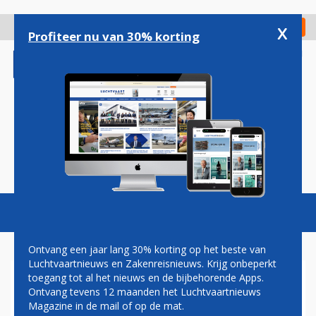
Overslaan
en
x
Digitaal Magazine
Registreer
Check in
naar
Profiteer nu van 30% korting
de
inhoud
gaan
Magazine
Podcasts
Vacatures
Toggl
naviga
Ontvang een jaar lang 30% korting op het beste van
Luchtvaartnieuws en Zakenreisnieuws. Krijg onbeperkt
toegang tot al het nieuws en de bijbehorende Apps.
FOKKER 100
Ontvang tevens 12 maanden het Luchtvaartnieuws
Magazine in de mail of op de mat.