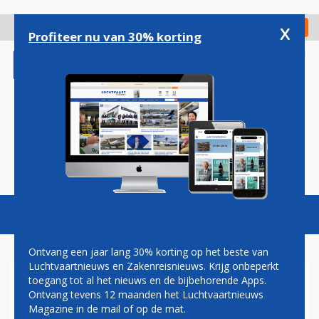
Overslaan
en
x
Digitaal Magazine
Registreer
Check in
naar
Profiteer nu van 30% korting
de
inhoud
gaan
Magazine
Podcasts
Vacatures
Toggl
naviga
Ontvang een jaar lang 30% korting op het beste van
Luchtvaartnieuws en Zakenreisnieuws. Krijg onbeperkt
toegang tot al het nieuws en de bijbehorende Apps.
LAGE OLIEPRIJS MAAKT
Ontvang tevens 12 maanden het Luchtvaartnieuws
FOKKER GEWILD
Magazine in de mail of op de mat.