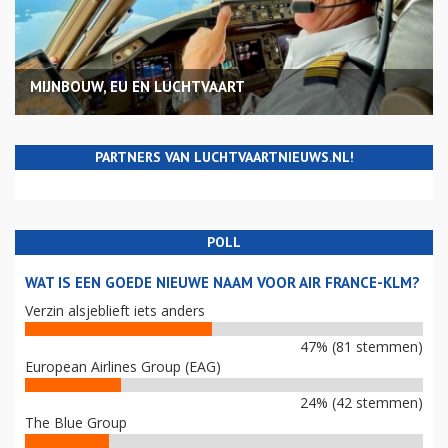
MIJNBOUW, EU EN LUCHTVAART
PARTNERS VAN LUCHTVAARTNIEUWS.NL!
POLL
WAT IS EEN GOEDE NIEUWE NAAM VOOR AIR FRANCE-KLM?
Verzin alsjeblieft iets anders
47% (81 stemmen)
European Airlines Group (EAG)
24% (42 stemmen)
The Blue Group