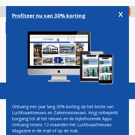
Overslaan
en
x
Digitaal Magazine
Registreer
Check in
naar
Profiteer nu van 30% korting
de
inhoud
gaan
Magazine
Podcasts
Vacatures
Toggl
naviga
Ontvang een jaar lang 30% korting op het beste van
Luchtvaartnieuws en Zakenreisnieuws. Krijg onbeperkt
toegang tot al het nieuws en de bijbehorende Apps.
FOKKER HOEFT ROEMENEN
Ontvang tevens 12 maanden het Luchtvaartnieuws
GEEN PAPIEREN TE GEVEN
Magazine in de mail of op de mat.