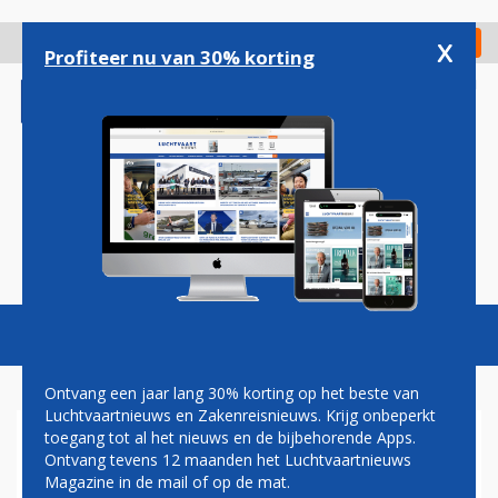
Overslaan
en
x
Digitaal Magazine
Registreer
Check in
naar
Profiteer nu van 30% korting
de
inhoud
gaan
Magazine
Podcasts
Vacatures
Toggl
naviga
Ontvang een jaar lang 30% korting op het beste van
Luchtvaartnieuws en Zakenreisnieuws. Krijg onbeperkt
toegang tot al het nieuws en de bijbehorende Apps.
ITA
Ontvang tevens 12 maanden het Luchtvaartnieuws
Magazine in de mail of op de mat.