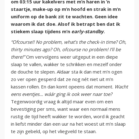
om 03:15 uur kakelvers met m’n haren in ’n
staartje, make-up op m’n hoofd en strak in m’n
uniform op de bank zit te wachten. Geen idee
waarom ik dat doe. Alsof ik betrapt ben dat ik
stiekem slaap tijdens m’n
early-standby
.
“Ofcourse!! No problem, what’s the check-in time? Oh,
thirty minutes ago? Oh, ofcourse no problem! I’ll be
there!”
Om vervolgens weer uitgeput in een diepe
slaap te vallen, wakker te schrikken en mezelf onder
de douche te slepen. Aldaar sta ik dan met m’n ogen
zo ver open gesperd dat ze nog nét niet uit m’n
kassen rollen. En dan komt opeens dat moment.
Wacht
eens eventjes… wáár ging ik ook weer naar toe?
Tegenwoordig vraag ik altijd maar even om een
bevestiging per sms, want waar een normaal mens
rustig de tijd heeft wakker te worden, word ik geacht
in liefst minder dan een uur na het woest uit m’n slaap
te zijn gebeld, op het vliegveld te staan.