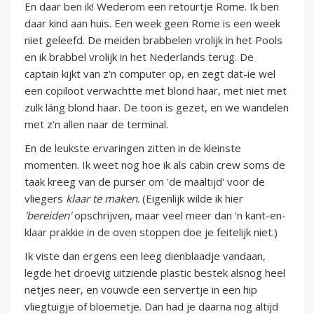
En daar ben ik! Wederom een retourtje Rome. Ik ben
daar kind aan huis. Een week geen Rome is een week
niet geleefd. De meiden brabbelen vrolijk in het Pools
en ik brabbel vrolijk in het Nederlands terug. De
captain kijkt van z'n computer op, en zegt dat-ie wel
een copiloot verwachtte met blond haar, met niet met
zulk láng blond haar. De toon is gezet, en we wandelen
met z’n allen naar de terminal.
En de leukste ervaringen zitten in de kleinste
momenten. Ik weet nog hoe ik als cabin crew soms de
taak kreeg van de purser om 'de maaltijd' voor de
vliegers
klaar te maken
. (Eigenlijk wilde ik hier
'bereiden'
opschrijven, maar veel meer dan 'n kant-en-
klaar prakkie in de oven stoppen doe je feitelijk niet.)
Ik viste dan ergens een leeg dienblaadje vandaan,
legde het droevig uitziende plastic bestek alsnog heel
netjes neer, en vouwde een servertje in een hip
vliegtuigje of bloemetje. Dan had je daarna nog altijd