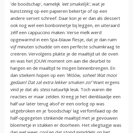
'de boodschap', namelijk
'eet smakelijk'
, wat je
kunstzinnig op een papieren bekertje of op een
andere servet schreef. Daar kon je er dan als dessert
ook nog wel een bonbonnetje bij leggen, en uiteraard
zélf een cappuccino maken. Verse melk werd
opgewarmd in een Spa-blauw flesje, dat je dan ruim
vijf minuten schudde om een perfecte schuimkraag te
creëren. Vervolgens plukte je de maaltijd uit de oven
en was het JOUW moment om aan die deurbel te
hangen en de maaltijd te mogen binnenbrengen. En
dan stiekem hopen op een
'Wóów, sohee! Wat mooi
gedaan! Dat zal extra lekker smaken zo!'
Want ergens
vind je dat als
stess
natuurlijk leuk. Toch waren die
reacties er maar zelden. Kreeg je het dienblaadje een
half uur later terug alsof er een oorlog op was
uitgebroken en je ‘boodschap’ lag verfomfaaid op de
half-opgegeten stinkende maaltijd met je gevouwen
bloemetje in stukken er doorheen. Het vliegtuigje was
dan wel weer
cool
en dat stond inmiddels op het