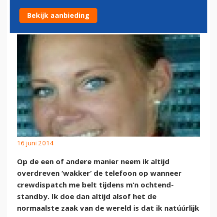
VERRASSINGEN…
Bekijk aanbieding
16 juni 2014
Op de een of andere manier neem ik altijd
overdreven ‘wakker’ de telefoon op wanneer
crewdispatch me belt tijdens m’n ochtend-
standby. Ik doe dan altijd alsof het de
normaalste zaak van de wereld is dat ik natúúrlijk