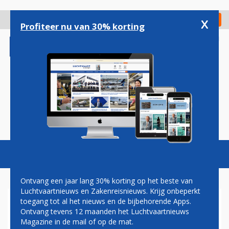
Overslaan
en
x
Digitaal Magazine
Registreer
Check in
naar
Profiteer nu van 30% korting
de
inhoud
gaan
Magazine
Podcasts
Vacatures
Toggl
naviga
Ontvang een jaar lang 30% korting op het beste van
Luchtvaartnieuws en Zakenreisnieuws. Krijg onbeperkt
toegang tot al het nieuws en de bijbehorende Apps.
CHRISTA KLOOSMAN: OVER
Ontvang tevens 12 maanden het Luchtvaartnieuws
STANDBY’S EN
Magazine in de mail of op de mat.