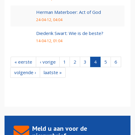
Herman Materboer: Act of God
24-04-12, 04:04
Diederik Swart: Wie is de beste?
14-04-12, 01:04
« eerste
‹ vorige
1
2
3
4
5
6
volgende ›
laatste »
Meld u aan voor de