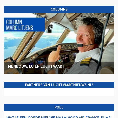
COLUMNS
MIJNBOUW, EU EN LUCHTVAART
PARTNERS VAN LUCHTVAARTNIEUWS.NL!
POLL
WAT IS EEN GOEDE NIEUWE NAAM VOOR AIR FRANCE-KLM?