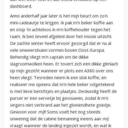
dashboard.
Anno anderhalf jaar later is het mijn beurt om zo'n
mini-cadeautje te krijgen. Ik pak m'n beker koffie aan
en stop 'm achteloos in m'n koffiehouder tegen het
raam. Ik ben teveel afgeleid door het mooie uitzicht.
De zachte winter heeft ervoor gezorgd dat er nu al
vele onweersbuien vormen boven Oost-Europa.
Behendig vliegt m'n captain om de dikke
slagroomwolken heen. Er tovert zich een dikke glimlach
op mijn gezicht wanneer er plots een A380 over ons
heen vliegt. Tevreden neem ik een slok koffie, en
realiseer me opeens dat m'n hele beker volgetekend
is met lieve berichtjes en plaatjes. Deskundig heeft de
purser er een servetje bij gevouwen, zodat ik m’n
vingers niet verbrand aan het gloeiendhete goedje.
Gewoon voor
míj
!! Soms voelt het nog steeds
onwennig dat de cabine bemanning ineens aan
mij
vraagt wanneer de landing ingezet wordt, en wat ik