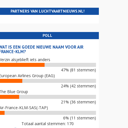
PARTNERS VAN LUCHTVAARTNIEUWS.NL!
POLL
WAT IS EEN GOEDE NIEUWE NAAM VOOR AIR
FRANCE-KLM?
Verzin alsjeblieft iets anders
47% (81 stemmen)
European Airlines Group (EAG)
24% (42 stemmen)
The Blue Group
21% (36 stemmen)
Air-France-KLM-SAS(-TAP)
6% (11 stemmen)
Totaal aantal stemmen: 170