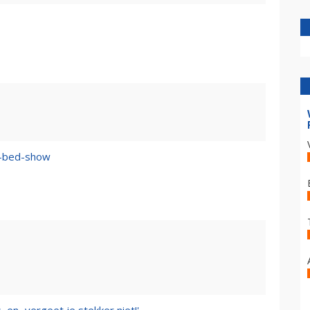
n–bed-show
 en...vergeet je stekker niet!'