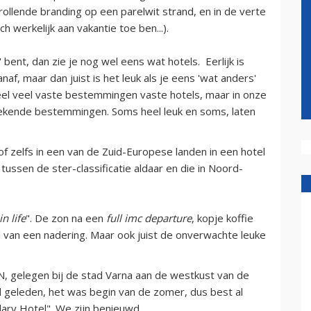
ollende branding op een parelwit strand, en in de verte
ch werkelijk aan vakantie toe ben...).
bent, dan zie je nog wel eens wat hotels. Eerlijk is
anaf, maar dan juist is het leuk als je eens 'wat anders'
 heel veel vaste bestemmingen vaste hotels, maar in onze
ekende bestemmingen. Soms heel leuk en soms, laten
 of zelfs in een van de Zuid-Europese landen in een hotel
 tussen de ster-classificatie aldaar en die in Noord-
in life
". De zon na een
full imc departure
, kopje koffie
nd van een nadering. Maar ook juist de onverwachte leuke
, gelegen bij de stad Varna aan de westkust van de
jd geleden, het was begin van de zomer, dus best al
alary Hotel". We zijn benieuwd.