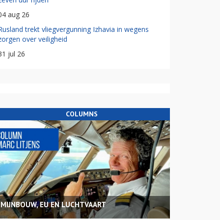
04 aug 26
Rusland trekt vliegvergunning Izhavia in wegens
zorgen over veiligheid
31 jul 26
COLUMNS
MIJNBOUW, EU EN LUCHTVAART