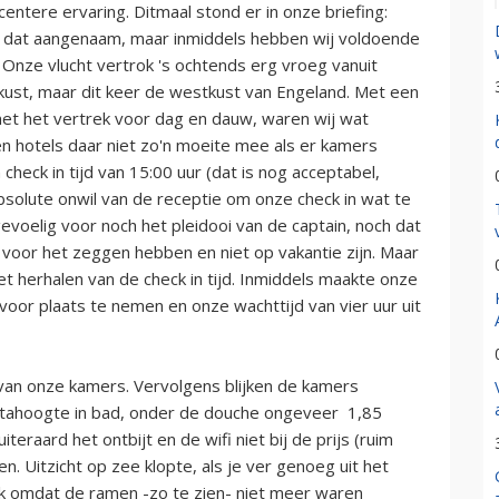
ecentere ervaring. Ditmaal stond er in onze briefing:
inkt dat aangenaam, maar inmiddels hebben wij voldoende
. Onze vlucht vertrok 's ochtends erg vroeg vanuit
kust, maar dit keer de westkust van Engeland. Met een
 met het vertrek voor dag en dauw, waren wij wat
n hotels daar niet zo'n moeite mee als er kamers
check in tijd van 15:00 uur (dat is nog acceptabel,
bsolute onwil van de receptie om onze check in wat te
voelig voor noch het pleidooi van de captain, noch dat
d voor het zeggen hebben en niet op vakantie zijn. Maar
 herhalen van de check in tijd. Inmiddels maakte onze
voor plaats te nemen en onze wachttijd van vier uur uit
 van onze kamers. Vervolgens blijken de kamers
 stahoogte in bad, onder de douche ongeveer 1,85
teraard het ontbijt en de wifi niet bij de prijs (ruim
. Uitzicht op zee klopte, als je ver genoeg uit het
k omdat de ramen -zo te zien- niet meer waren