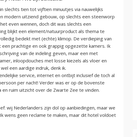
n slechts tien tot vijftien minuutjes via nauwelijks
en modern uitziend gebouw, op slechts een steenworp
s het even wennen, doch dit was slechts een
ing blijkt een element/natuurproduct als thema te
lledig bedekt met (echte) klimop. De verdieping van
 een prachtige en ook grappig opgezette kamers. Ik
schrijving van de indeling geven, maar een met
mer, inloopdouches met losse kiezels als vloer en
 wel een aardige indruk, denk ik.
delijke service, internet en ontbijt inclusief de toch al
er persoon per nacht! Verder was er op de bovenste
en ruim uitzicht over de Zwarte Zee te vinden.
ef: wij Nederlanders zijn dol op aanbiedingen, maar we
. Ik wens geen reclame te maken, maar dit hotel voldoet