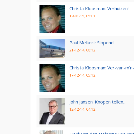
Christa Kloosman: Verhuizen!
19-01-15, 05:01
Paul Melkert: Slopend
21-12-14, 08:12
Christa Kloosman: Ver-van-m’
17-12-14, 05:12
John Jansen: Knopen tellen…
12-12-14, 04:12
Henk van den Helder: 'Fijne reis,