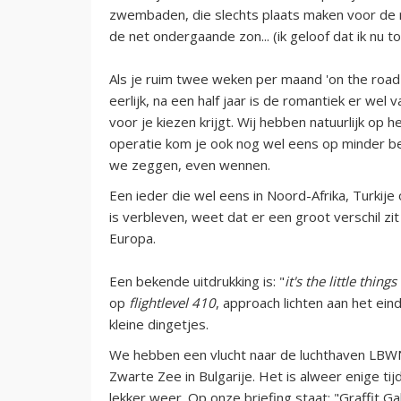
zwembaden, die slechts plaats maken voor de r
de net ondergaande zon... (ik geloof dat ik nu to
Als je ruim twee weken per maand 'on the road' 
eerlijk, na een half jaar is de romantiek er wel v
voor je kiezen krijgt. Wij hebben natuurlijk op
operatie kom je ook nog wel eens op minder b
we zeggen, even wennen.
Een ieder die wel eens in Noord-Afrika, Turkije
is verbleven, weet dat er een groot verschil zit
Europa.
Een bekende uitdrukking is: "
it's the little things 
op
flightlevel 410
, approach lichten aan het ei
kleine dingetjes.
We hebben een vlucht naar de luchthaven LBWN
Zwarte Zee in Bulgarije. Het is alweer enige ti
lekker weer. Op onze briefing staat: "Graffit G