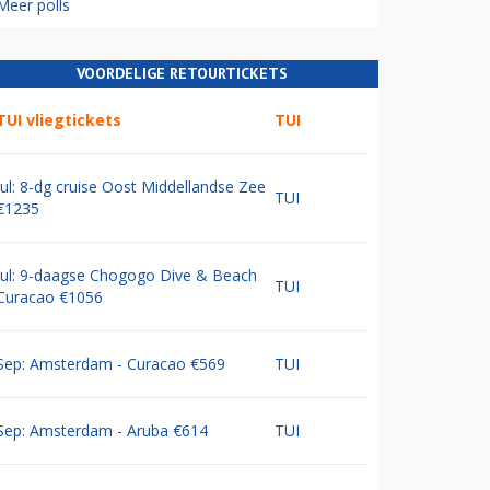
Meer polls
VOORDELIGE RETOURTICKETS
TUI vliegtickets
TUI
Jul: 8-dg cruise Oost Middellandse Zee
TUI
€1235
Jul: 9-daagse Chogogo Dive & Beach
TUI
Curacao €1056
Sep: Amsterdam - Curacao €569
TUI
Sep: Amsterdam - Aruba €614
TUI