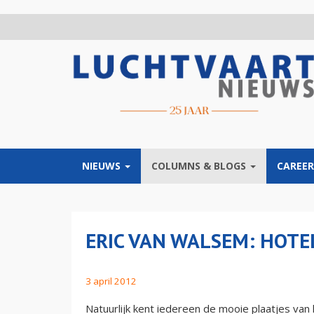
Overslaan
en
naar
de
inhoud
gaan
NIEUWS
COLUMNS & BLOGS
CAREER
ERIC VAN WALSEM: HOTE
3 april 2012
Natuurlijk kent iedereen de mooie plaatjes va