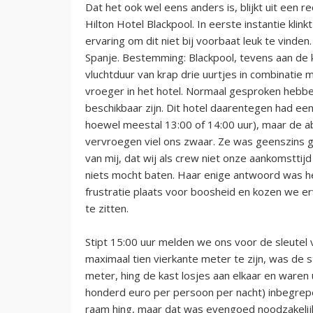
Dat het ook wel eens anders is, blijkt uit een r
Hilton Hotel Blackpool. In eerste instantie kl
ervaring om dit niet bij voorbaat leuk te vinden
Spanje. Bestemming: Blackpool, tevens aan de 
vluchtduur van krap drie uurtjes in combinatie
vroeger in het hotel. Normaal gesproken hebbe
beschikbaar zijn. Dit hotel daarentegen had een 
hoewel meestal 13:00 of 14:00 uur), maar de a
vervroegen viel ons zwaar. Ze was geenszins ge
van mij, dat wij als crew niet onze aankomsttij
niets mocht baten. Haar enige antwoord was het
frustratie plaats voor boosheid en kozen we er
te zitten.
Stipt 15:00 uur melden we ons voor de sleutel
maximaal tien vierkante meter te zijn, was de
meter, hing de kast losjes aan elkaar en waren ui
honderd euro per persoon per nacht) inbegrepen
raam hing, maar dat was evengoed noodzakelij