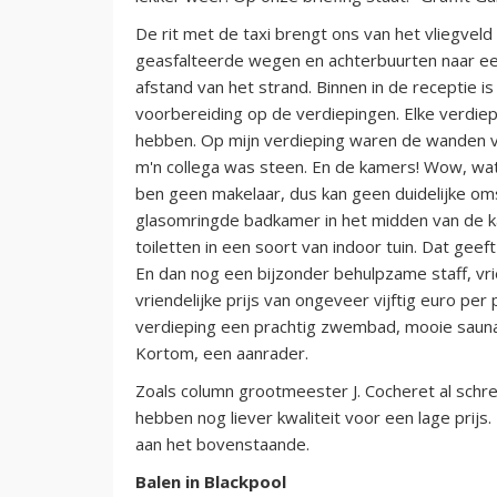
De rit met de taxi brengt ons van het vliegveld i
geasfalteerde wegen en achterbuurten naar e
afstand van het strand. Binnen in de receptie i
voorbereiding op de verdiepingen. Elke verdiep
hebben. Op mijn verdieping waren de wanden vo
m'n collega was steen. En de kamers! Wow, wat
ben geen makelaar, dus kan geen duidelijke om
glasomringde badkamer in het midden van de ka
toiletten in een soort van indoor tuin. Dat geeft
En dan nog een bijzonder behulpzame staff, vrien
vriendelijke prijs van ongeveer vijftig euro p
verdieping een prachtig zwembad, mooie sauna 
Kortom, een aanrader.
Zoals column grootmeester J. Cocheret al schre
hebben nog liever kwaliteit voor een lage prijs
aan het bovenstaande.
Balen in Blackpool