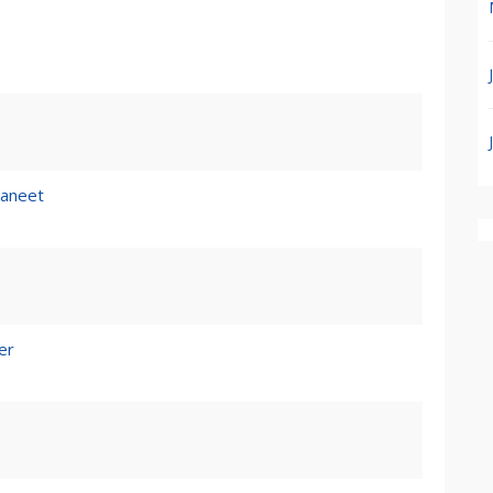
aneet
er