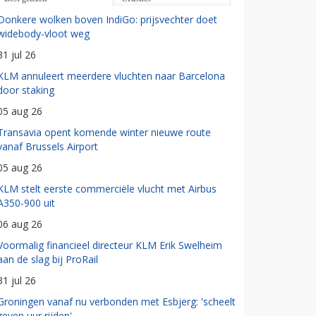
Donkere wolken boven IndiGo: prijsvechter doet
widebody-vloot weg
31 jul 26
KLM annuleert meerdere vluchten naar Barcelona
door staking
05 aug 26
Transavia opent komende winter nieuwe route
vanaf Brussels Airport
05 aug 26
KLM stelt eerste commerciële vlucht met Airbus
A350-900 uit
06 aug 26
Voormalig financieel directeur KLM Erik Swelheim
aan de slag bij ProRail
31 jul 26
Groningen vanaf nu verbonden met Esbjerg: 'scheelt
zeven uur rijden'