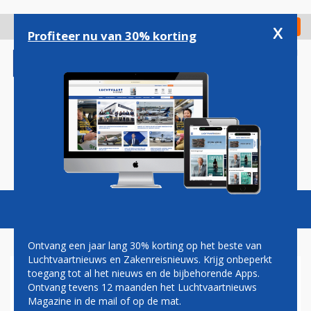
Overslaan
en
x
Digitaal Magazine
Registreer
Check in
naar
Profiteer nu van 30% korting
de
inhoud
gaan
Magazine
Podcasts
Vacatures
Toggl
naviga
Ontvang een jaar lang 30% korting op het beste van
Luchtvaartnieuws en Zakenreisnieuws. Krijg onbeperkt
toegang tot al het nieuws en de bijbehorende Apps.
HENK VOGELAAR: TWINTIG
Ontvang tevens 12 maanden het Luchtvaartnieuws
JAAR NA DATO
Magazine in de mail of op de mat.