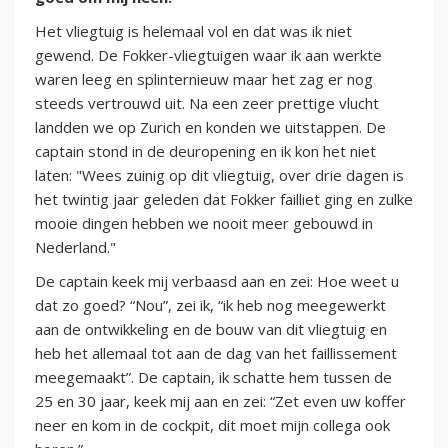
Het vliegtuig is helemaal vol en dat was ik niet
gewend. De Fokker-vliegtuigen waar ik aan werkte
waren leeg en splinternieuw maar het zag er nog
steeds vertrouwd uit. Na een zeer prettige vlucht
landden we op Zurich en konden we uitstappen. De
captain stond in de deuropening en ik kon het niet
laten: "Wees zuinig op dit vliegtuig, over drie dagen is
het twintig jaar geleden dat Fokker failliet ging en zulke
mooie dingen hebben we nooit meer gebouwd in
Nederland."
De captain keek mij verbaasd aan en zei: Hoe weet u
dat zo goed? “Nou”, zei ik, “ik heb nog meegewerkt
aan de ontwikkeling en de bouw van dit vliegtuig en
heb het allemaal tot aan de dag van het faillissement
meegemaakt”. De captain, ik schatte hem tussen de
25 en 30 jaar, keek mij aan en zei: “Zet even uw koffer
neer en kom in de cockpit, dit moet mijn collega ook