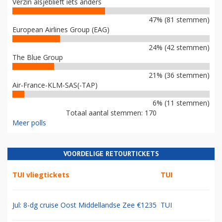
Verzin alsjeblieft iets anders
47% (81 stemmen)
European Airlines Group (EAG)
24% (42 stemmen)
The Blue Group
21% (36 stemmen)
Air-France-KLM-SAS(-TAP)
6% (11 stemmen)
Totaal aantal stemmen: 170
Meer polls
VOORDELIGE RETOURTICKETS
TUI vliegtickets
TUI
Jul: 8-dg cruise Oost Middellandse Zee €1235
TUI