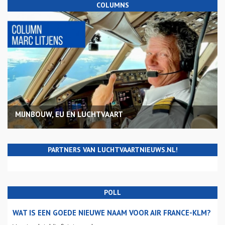
COLUMNS
MIJNBOUW, EU EN LUCHTVAART
PARTNERS VAN LUCHTVAARTNIEUWS.NL!
POLL
WAT IS EEN GOEDE NIEUWE NAAM VOOR AIR FRANCE-KLM?