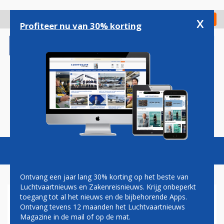
Overslaan
en
x
Digitaal Magazine
Registreer
Check in
naar
Profiteer nu van 30% korting
de
inhoud
gaan
Magazine
Podcasts
Vacatures
Toggl
naviga
Ontvang een jaar lang 30% korting op het beste van
Luchtvaartnieuws en Zakenreisnieuws. Krijg onbeperkt
toegang tot al het nieuws en de bijbehorende Apps.
PAUL GROVE: IS DE VASTE
Ontvang tevens 12 maanden het Luchtvaartnieuws
BOCHTSTRAAL GEVAARLIJK?
Magazine in de mail of op de mat.