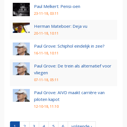
Paul Melkert: Pensi-oen
23-11-18, 03:11
Herman Mateboer: Deja vu
20-11-18, 10:11
Paul Grove: Schiphol eindelijk in zee?
16-11-18, 10:11
Paul Grove: De trein als alternatief voor
vliegen
07-11-18, 05:11
Paul Grove: AIVD maakt carrière van
piloten kapot
12-10-18, 11:10
1
2
3
4
5
6
volgende ›