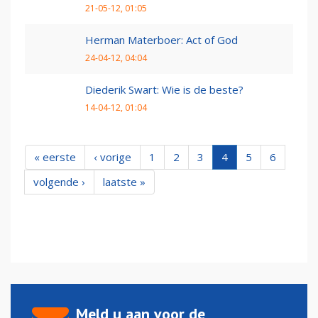
21-05-12, 01:05
Herman Materboer: Act of God
24-04-12, 04:04
Diederik Swart: Wie is de beste?
14-04-12, 01:04
« eerste
‹ vorige
1
2
3
4
5
6
volgende ›
laatste »
Meld u aan voor de