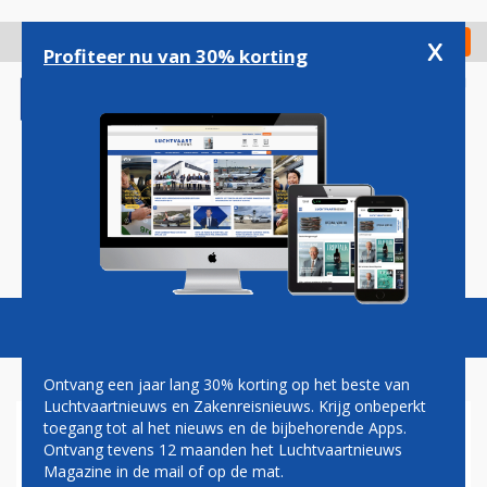
Overslaan
en
x
Digitaal Magazine
Registreer
Check in
naar
Profiteer nu van 30% korting
de
inhoud
gaan
Magazine
Podcasts
Vacatures
Toggl
naviga
Ontvang een jaar lang 30% korting op het beste van
Luchtvaartnieuws en Zakenreisnieuws. Krijg onbeperkt
toegang tot al het nieuws en de bijbehorende Apps.
PAUL GROVE: VEILIGHEID VAN
Ontvang tevens 12 maanden het Luchtvaartnieuws
HET LUCHTVERKEER
Magazine in de mail of op de mat.