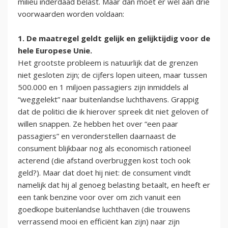
milieu inderdaad belast. Maar dan moet er wel aan drie
voorwaarden worden voldaan:
1. De maatregel geldt gelijk en gelijktijdig voor de
hele Europese Unie.
Het grootste probleem is natuurlijk dat de grenzen
niet gesloten zijn; de cijfers lopen uiteen, maar tussen
500.000 en 1 miljoen passagiers zijn inmiddels al
“weggelekt” naar buitenlandse luchthavens. Grappig
dat de politici die ik hierover spreek dit niet geloven of
willen snappen. Ze hebben het over “een paar
passagiers” en veronderstellen daarnaast de
consument blijkbaar nog als economisch rationeel
acterend (die afstand overbruggen kost toch ook
geld?). Maar dat doet hij niet: de consument vindt
namelijk dat hij al genoeg belasting betaalt, en heeft er
een tank benzine voor over om zich vanuit een
goedkope buitenlandse luchthaven (die trouwens
verrassend mooi en efficiënt kan zijn) naar zijn