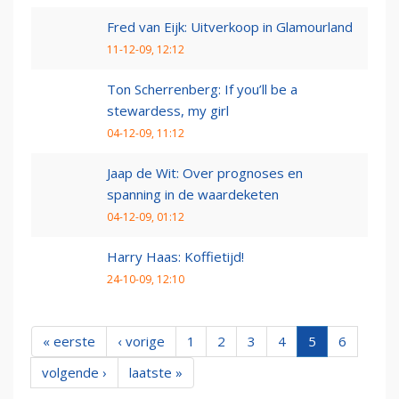
Fred van Eijk: Uitverkoop in Glamourland
11-12-09, 12:12
Ton Scherrenberg: If you’ll be a
stewardess, my girl
04-12-09, 11:12
Jaap de Wit: Over prognoses en
spanning in de waardeketen
04-12-09, 01:12
Harry Haas: Koffietijd!
24-10-09, 12:10
« eerste
‹ vorige
1
2
3
4
5
6
volgende ›
laatste »