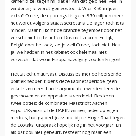
kamerlid zei tegen mij dat er van dat geld heel veel in
windenergie wordt geïnvesteerd. Voor 350 miljoen
extra? O nee, de opbrengst is geen 350 miljoen meer,
het wordt volgens staatssecretaris De Jager toch iets
minder. Maar hij komt de branche tegemoet door het
verschil niet bij te heffen. Dus niet zeuren. En kijk,
België doet het ook, zie je wel! O nee, toch niet. Nou
ja, we hadden in het kabinet ook helemaal niet
verwacht dat we in Europa navolging zouden krijgen!
Het zit echt muurvast. Discussies met de heersende
politiek hebben tijdens deze kabinetsperiode geen
enkele zin meer, harde argumenten worden terzijde
geschoven en de oppositie is verdeeld. Resteren
twee opties: de combinatie Maastricht Aachen
Airport/Ryanair of de BARIN winnen, ieder op eigen
merites, hun (spoed-)cassatie bij de Hoge Raad tegen
de Ecotaks. Uitspraak hopelijk nog in het voorjaar. En
als dat ook niet gebeurt, resteert nog maar een