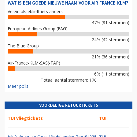
WAT IS EEN GOEDE NIEUWE NAAM VOOR AIR FRANCE-KLM?
Verzin alsjeblieft iets anders
47% (81 stemmen)
European Airlines Group (EAG)
24% (42 stemmen)
The Blue Group
21% (36 stemmen)
Air-France-KLM-SAS(-TAP)
6% (11 stemmen)
Totaal aantal stemmen: 170
Meer polls
VOORDELIGE RETOURTICKETS
TUI vliegtickets
TUI
Jul: 8-dg cruise Oost Middellandse Zee €1235
TUI