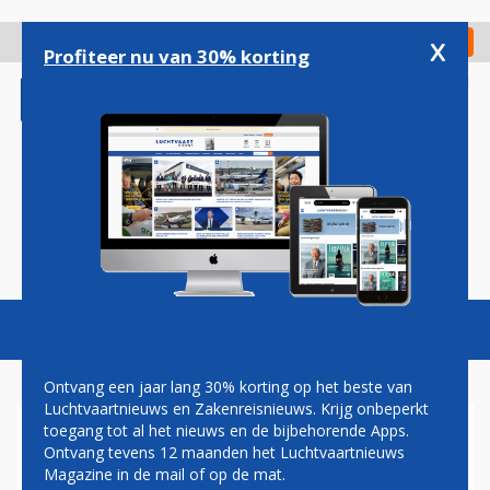
Overslaan
en
x
Digitaal Magazine
Registreer
Check in
naar
Profiteer nu van 30% korting
de
inhoud
gaan
Magazine
Podcasts
Vacatures
Toggl
naviga
Ontvang een jaar lang 30% korting op het beste van
Luchtvaartnieuws en Zakenreisnieuws. Krijg onbeperkt
toegang tot al het nieuws en de bijbehorende Apps.
SANDER HEIJMANS:
Ontvang tevens 12 maanden het Luchtvaartnieuws
ECO-/VLIEG-/TICKETTAKS
Magazine in de mail of op de mat.