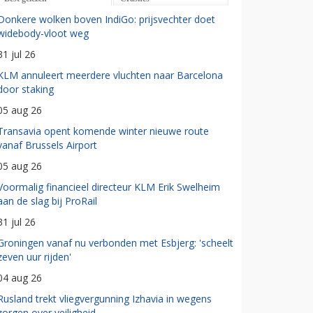
Donkere wolken boven IndiGo: prijsvechter doet
widebody-vloot weg
31 jul 26
KLM annuleert meerdere vluchten naar Barcelona
door staking
05 aug 26
Transavia opent komende winter nieuwe route
vanaf Brussels Airport
05 aug 26
Voormalig financieel directeur KLM Erik Swelheim
aan de slag bij ProRail
31 jul 26
Groningen vanaf nu verbonden met Esbjerg: 'scheelt
zeven uur rijden'
04 aug 26
Rusland trekt vliegvergunning Izhavia in wegens
zorgen over veiligheid