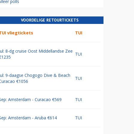
Meer polls
VOORDELIGE RETOURTICKETS
TUI vliegtickets
TUI
Jul: 8-dg cruise Oost Middellandse Zee
TUI
€1235
Jul: 9-daagse Chogogo Dive & Beach
TUI
Curacao €1056
Sep: Amsterdam - Curacao €569
TUI
Sep: Amsterdam - Aruba €614
TUI