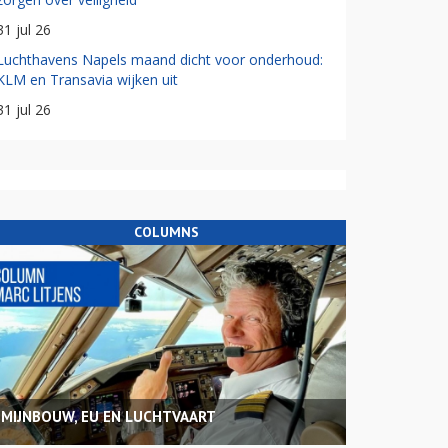
31 jul 26
Luchthavens Napels maand dicht voor onderhoud:
KLM en Transavia wijken uit
31 jul 26
COLUMNS
MIJNBOUW, EU EN LUCHTVAART