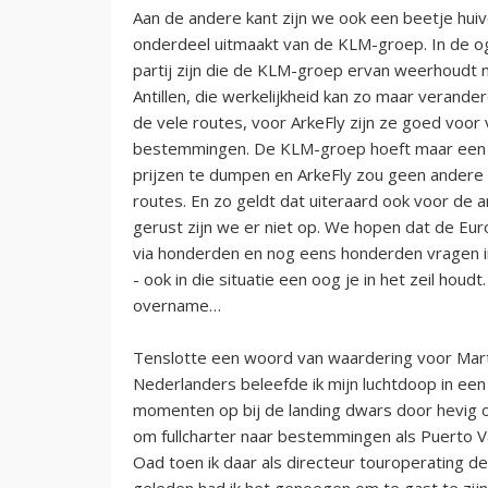
Aan de andere kant zijn we ook een beetje huive
onderdeel uitmaakt van de KLM-groep. In de
partij zijn die de KLM-groep ervan weerhoudt m
Antillen, die werkelijkheid kan zo maar verand
de vele routes, voor ArkeFly zijn ze goed voor 
bestemmingen. De KLM-groep hoeft maar een p
prijzen te dumpen en ArkeFly zou geen andere
routes. En zo geldt dat uiteraard ook voor de 
gerust zijn we er niet op. We hopen dat de Eu
via honderden en nog eens honderden vragen 
- ook in die situatie een oog je in het zeil ho
overname…
Tenslotte een woord van waardering voor Mart
Nederlanders beleefde ik mijn luchtdoop in een 
momenten op bij de landing dwars door hevig 
om fullcharter naar bestemmingen als Puerto Val
Oad toen ik daar als directeur touroperating 
geleden had ik het genoegen om te gast te zijn 