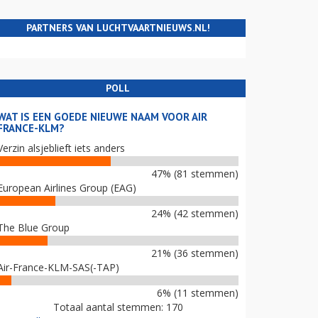
PARTNERS VAN LUCHTVAARTNIEUWS.NL!
POLL
WAT IS EEN GOEDE NIEUWE NAAM VOOR AIR
FRANCE-KLM?
Verzin alsjeblieft iets anders
47% (81 stemmen)
European Airlines Group (EAG)
24% (42 stemmen)
The Blue Group
21% (36 stemmen)
Air-France-KLM-SAS(-TAP)
6% (11 stemmen)
Totaal aantal stemmen: 170