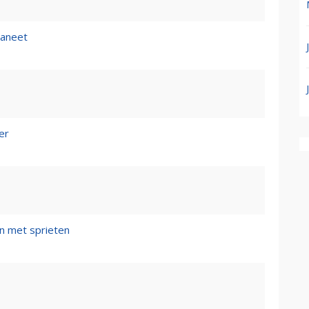
aneet
er
n met sprieten