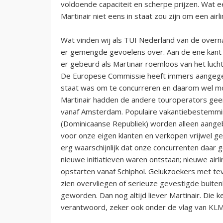
voldoende capaciteit en scherpe prijzen. Wat 
Martinair niet eens in staat zou zijn om een air
Wat vinden wij als TUI Nederland van de over
er gemengde gevoelens over. Aan de ene kant 
er gebeurd als Martinair roemloos van het luch
De Europese Commissie heeft immers aangegeve
staat was om te concurreren en daarom wel 
Martinair hadden de andere touroperators gee
vanaf Amsterdam. Populaire vakantiebestemmin
(Dominicaanse Republiek) worden alleen aangebo
voor onze eigen klanten en verkopen vrijwel ge
erg waarschijnlijk dat onze concurrenten daa
nieuwe initiatieven waren ontstaan; nieuwe air
opstarten vanaf Schiphol. Gelukzoekers met teve
zien overvliegen of serieuze gevestigde buiten
geworden. Dan nog altijd liever Martinair. Die
verantwoord, zeker ook onder de vlag van K