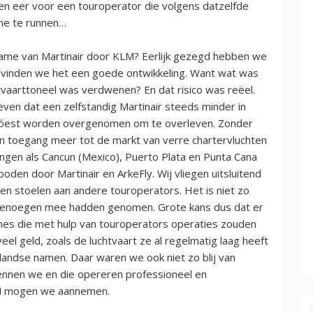
een eer voor een touroperator die volgens datzelfde
line te runnen…
name van Martinair door KLM? Eerlijk gezegd hebben we
vinden we het een goede ontwikkeling. Want wat was
tvaarttoneel was verdwenen? En dat risico was reëel.
n dat een zelfstandig Martinair steeds minder in
móest worden overgenomen om te overleven. Zonder
n toegang meer tot de markt van verre chartervluchten
gen als Cancun (Mexico), Puerto Plata en Punta Cana
den door Martinair en ArkeFly. Wij vliegen uitsluitend
en stoelen aan andere touroperators. Het is niet zo
r genoegen mee hadden genomen. Grote kans dus dat er
lines die met hulp van touroperators operaties zouden
el geld, zoals de luchtvaart ze al regelmatig laag heeft
landse namen. Daar waren we ook niet zo blij van
 kennen we en die opereren professioneel en
LM mogen we aannemen.