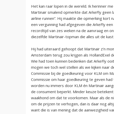
Het kan raar lopen in de wereld. Ik herinner m
Martinair smalend opmerkte dat ArkeFly geen 
airline runnen”. Hij maakte die opmerking kort 
een vergunning had afgegeven die ArkeFly een 
recordtijd van zes weken na de aanvraag en on
diezelfde Martinair-topman die alles uit de ka
Hij had uiteraard gehoopt dat Martinair z’n mo
Amsterdam terug zou krijgen als HollandExel def
Wie had toen kunnen bedenken dat ArkeFly ooit 
mogen we toch wel stellen als we kijken naar 
Commissie bij de goedkeuring voor KLM om Marti
Commissie om haar goedkeuring te geven had 
worden nu immers door KLM én Martinair aang
de consument beperkt. Minder keuze betekent 
waakhond om dat te voorkomen. Maar als de ni
om de prijzen te verhogen, dan is daar nog alt
want die is van mening dat de aanwezigheid v