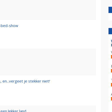
n–bed-show
 en...vergeet je stekker niet!'
een lekker land...