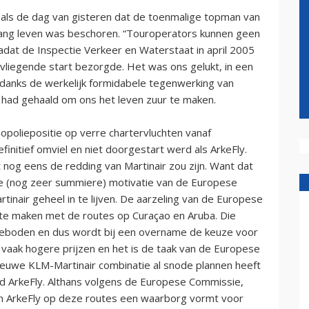
e als de dag van gisteren dat de toenmalige topman van
lang leven was beschoren. “Touroperators kunnen geen
nadat de Inspectie Verkeer en Waterstaat in april 2005
vliegende start bezorgde. Het was ons gelukt, in een
danks de werkelijk formidabele tegenwerking van
st had gehaald om ons het leven zuur te maken.
nopoliepositie op verre chartervluchten vanaf
initief omviel en niet doorgestart werd als ArkeFly.
nog eens de redding van Martinair zou zijn. Want dat
de (nog zeer summiere) motivatie van de Europese
nair geheel in te lijven. De aarzeling van de Europese
te maken met de routes op Curaçao en Aruba. Die
eboden en dus wordt bij een overname de keuze voor
vaak hogere prijzen en het is de taak van de Europese
euwe KLM-Martinair combinatie al snode plannen heeft
ijd ArkeFly. Althans volgens de Europese Commissie,
an ArkeFly op deze routes een waarborg vormt voor