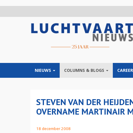
Overslaan
en
naar
de
inhoud
gaan
NIEUWS
COLUMNS & BLOGS
CAREER
STEVEN VAN DER HEIJDE
OVERNAME MARTINAIR M
18 december 2008