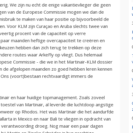
rig. We zijn nu echt de enige vakantievlieger die geen
 ogen van de Europese Commissie mogen we dan de
isbruik te maken van haar positie op bijvoorbeeld de
eren. Voor KLM zijn Curaçao en Aruba slechts twee van
veertig procent van de capaciteit op verre
aar maanden heftige overcapaciteit te creëren en
 keuzen hebben dan zich terug te trekken op deze
andere routes waar ArkeFly op vliegt. Dus helemaal
ropese Commissie - die we in het Martinair-KLM dossier
in de afgelopen maanden zo goed hebben leren kennen
udt. Ons (voort)bestaan rechtvaardigt immers de
inair en haar huidige topmanagement. Zoals zoveel
toestel van Martinair, al leverde die luchtdoop angstige
onweer op Rhodos. Het was Martinair die het aandurfde
larta in Mexico en naar Bali te vliegen in opdracht van
de verantwoording droeg. Nog maar een paar dagen
bij Martin en Tineke Schröder in hun prachtige