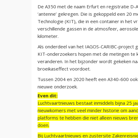
De A350 met de naam Erfurt en registratie D-A
‘antenne’ gekregen. Die is gekoppeld een 20 me
Technologie (KIT), die in een container in het
verschillende gassen in de atmosfeer, aerosol
kilometer.
Als onderdeel van het IAGOS-CARIBC-project ga
KIT-onderzoekers hopen met de metingen te k
veranderen. In het bijzonder wordt gekeken na
broeikaseffect voordoet.
Tussen 2004 en 2020 heeft een A340-600 ook 
nieuwe onderzoek.
Even dit:
Luchtvaartnieuws bestaat inmiddels bijna 25 jaa
nieuwkomers met veel minder historie om aand
platforms te hebben die niet alleen nieuws bre
doen.
Bij Luchtvaartnieuws en zustersite Zakenreisn