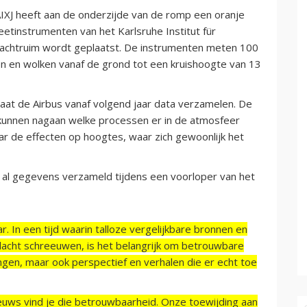
IXJ heeft aan de onderzijde van de romp een oranje
etinstrumenten van het Karlsruhe Institut für
 vrachtruim wordt geplaatst. De instrumenten meten 100
en en wolken vanaf de grond tot een kruishoogte van 13
at de Airbus vanaf volgend jaar data verzamelen. De
unnen nagaan welke processen er in de atmosfeer
ar de effecten op hoogtes, waar zich gewoonlijk het
al gegevens verzameld tijdens een voorloper van het
r. In een tijd waarin talloze vergelijkbare bronnen en
acht schreeuwen, is het belangrijk om betrouwbare
ngen, maar ook perspectief en verhalen die er echt toe
ieuws vind je die betrouwbaarheid. Onze toewijding aan