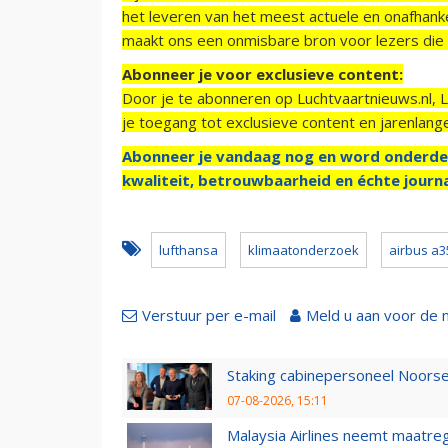
het leveren van het meest actuele en onafhankel
maakt ons een onmisbare bron voor lezers die g
Abonneer je voor exclusieve content:
Door je te abonneren op Luchtvaartnieuws.nl, 
je toegang tot exclusieve content en jarenlang
Abonneer je vandaag nog en word onderde
kwaliteit, betrouwbaarheid en échte journa
lufthansa
klimaatonderzoek
airbus a3
Verstuur per e-mail
Meld u aan voor de 
Staking cabinepersoneel Noorse
07-08-2026, 15:11
Malaysia Airlines neemt maatreg