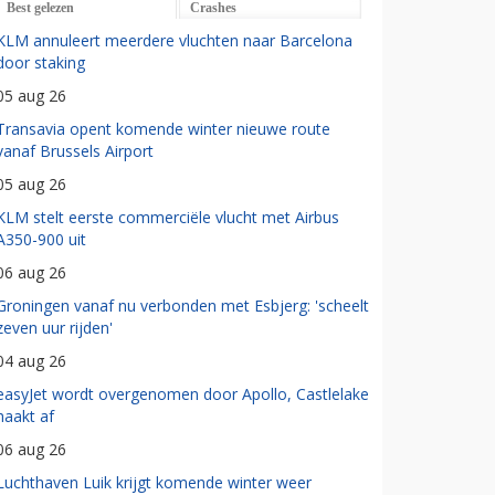
Best gelezen
Crashes
KLM annuleert meerdere vluchten naar Barcelona
door staking
05 aug 26
Transavia opent komende winter nieuwe route
vanaf Brussels Airport
05 aug 26
KLM stelt eerste commerciële vlucht met Airbus
A350-900 uit
06 aug 26
Groningen vanaf nu verbonden met Esbjerg: 'scheelt
zeven uur rijden'
04 aug 26
easyJet wordt overgenomen door Apollo, Castlelake
haakt af
06 aug 26
Luchthaven Luik krijgt komende winter weer