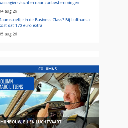
passagiersvluchten naar zonbestemmingen
04 aug 26
Raamstoeltje in de Business Class? Bij Lufthansa
kost dat 170 euro extra
05 aug 26
COLUMNS
MIJNBOUW, EU EN LUCHTVAART