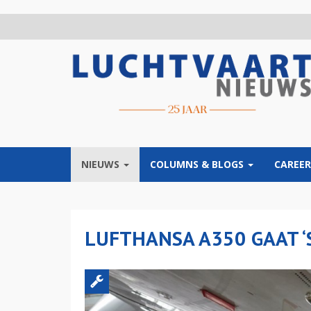
Overslaan
en
naar
de
inhoud
gaan
NIEUWS
COLUMNS & BLOGS
CAREER
LUFTHANSA A350 GAAT ‘