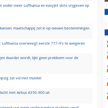
t onder meer Lufthansa en easyJet slots vrijgeven op
ansen: maatschappij zet in op nieuwe bestemmingen
er: Lufthansa overweegt eerste 777-9’s te weigeren
iegen duurder wordt, lijkt geen probleem voor de
ipzig zat vol met munitie'
lucht met Airbus A350-900 uit
 volgend jaar meer rechtstreekse vluchten vanaf