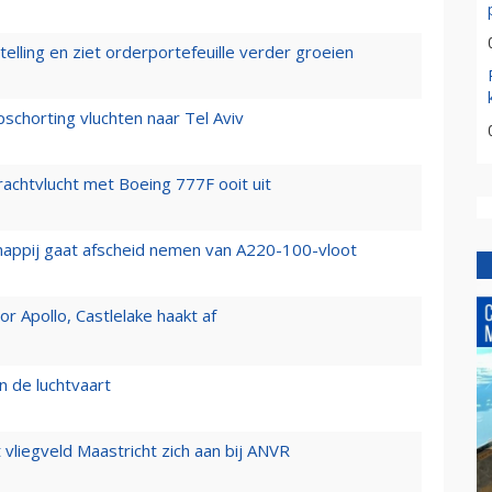
elling en ziet orderportefeuille verder groeien
chorting vluchten naar Tel Aviv
vrachtvlucht met Boeing 777F ooit uit
happij gaat afscheid nemen van A220-100-vloot
 Apollo, Castlelake haakt af
n de luchtvaart
t vliegveld Maastricht zich aan bij ANVR