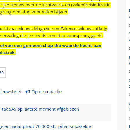
ijke nieuws over de luchtvaart- en (zaken)reisindustrie
raag een stap voor willen blijven.
Luchtvaartnieuws Magazine en Zakenreisnieuws.nl krijg
e ervaring die je steeds een stap voorsprong geeft.
el van een gemeenschap die waarde hecht aan
listiek.
50
nieuwsbrief
Tip de redactie
 tak SAS op laatste moment afgeblazen
elen nadat piloot 70.000 xtc-pillen smokkelde