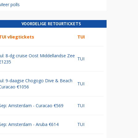
Meer polls
VOORDELIGE RETOURTICKETS
TUI vliegtickets
TUI
Jul: 8-dg cruise Oost Middellandse Zee
TUI
€1235
Jul: 9-daagse Chogogo Dive & Beach
TUI
Curacao €1056
Sep: Amsterdam - Curacao €569
TUI
Sep: Amsterdam - Aruba €614
TUI