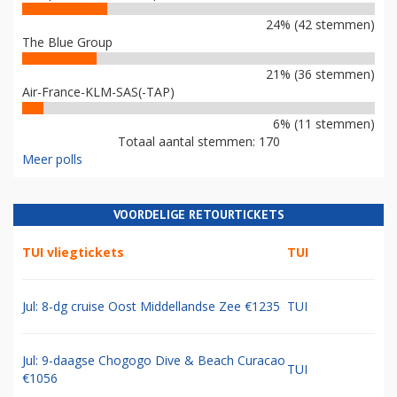
24% (42 stemmen)
The Blue Group
21% (36 stemmen)
Air-France-KLM-SAS(-TAP)
6% (11 stemmen)
Totaal aantal stemmen: 170
Meer polls
VOORDELIGE RETOURTICKETS
TUI vliegtickets
TUI
Jul: 8-dg cruise Oost Middellandse Zee €1235
TUI
Jul: 9-daagse Chogogo Dive & Beach Curacao
TUI
€1056