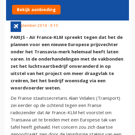
PLAN TEGEN
Bekijk aanbieding
24 september 2014 - 9:15
PARIJS - Air France-KLM spreekt tegen dat het de
plannen voor een nieuwe Europese prijsvechter
onder het Transavia-merk helemaal heeft laten
varen. In de onderhandelingen met de vakbonden
zet het luchtvaartbedrijf onveranderd in op
uitstel van het project om meer draagvlak te
creëren, liet het bedrijf woensdag via een
woordvoerder weten.
De Franse staatssecretaris Alain Vidalies (Transport)
zei eerder op de ochtend tegen een Franse
radiozender dat Air France-KLM het voorstel om
Transavia uit te breiden met een Europese tak van
tafel heeft gehaald. Het concern zou zich daartoe
genoodzaakt zien door de langdurige staking van een