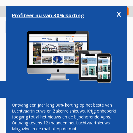
Overslaan
en
x
Digitaal Magazine
Registreer
Check in
naar
Profiteer nu van 30% korting
de
inhoud
gaan
Magazine
Podcasts
Vacatures
Toggl
naviga
Ontvang een jaar lang 30% korting op het beste van
Luchtvaartnieuws en Zakenreisnieuws. Krijg onbeperkt
toegang tot al het nieuws en de bijbehorende Apps.
AIR FRANCE SPREEKT
Ontvang tevens 12 maanden het Luchtvaartnieuws
SCHRAPPEN TRANSAVIA-
Magazine in de mail of op de mat.