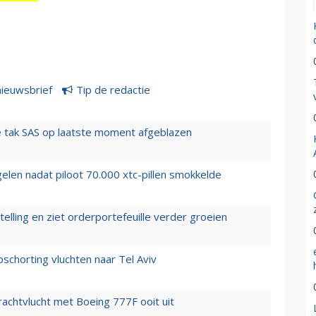
nieuwsbrief
Tip de redactie
 tak SAS op laatste moment afgeblazen
elen nadat piloot 70.000 xtc-pillen smokkelde
elling en ziet orderportefeuille verder groeien
chorting vluchten naar Tel Aviv
vrachtvlucht met Boeing 777F ooit uit