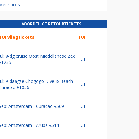
Meer polls
VOORDELIGE RETOURTICKETS
TUI vliegtickets
TUI
Jul: 8-dg cruise Oost Middellandse Zee
TUI
€1235
Jul: 9-daagse Chogogo Dive & Beach
TUI
Curacao €1056
Sep: Amsterdam - Curacao €569
TUI
Sep: Amsterdam - Aruba €614
TUI