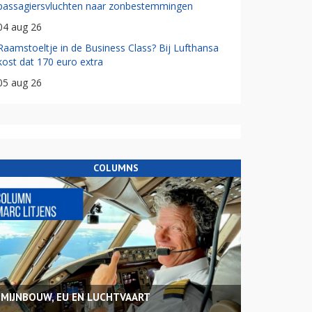
passagiersvluchten naar zonbestemmingen
04 aug 26
Raamstoeltje in de Business Class? Bij Lufthansa
kost dat 170 euro extra
05 aug 26
COLUMNS
MIJNBOUW, EU EN LUCHTVAART