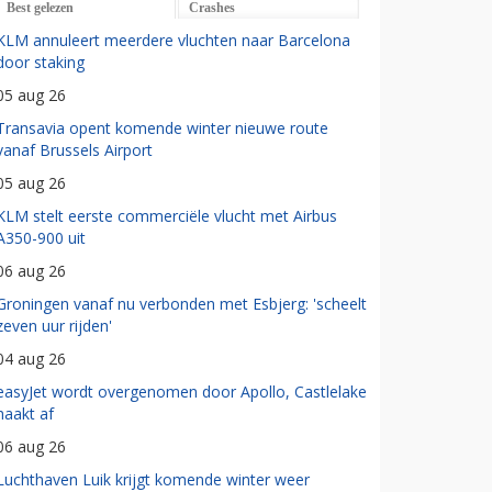
Best gelezen
Crashes
KLM annuleert meerdere vluchten naar Barcelona
door staking
05 aug 26
Transavia opent komende winter nieuwe route
vanaf Brussels Airport
05 aug 26
KLM stelt eerste commerciële vlucht met Airbus
A350-900 uit
06 aug 26
Groningen vanaf nu verbonden met Esbjerg: 'scheelt
zeven uur rijden'
04 aug 26
easyJet wordt overgenomen door Apollo, Castlelake
haakt af
06 aug 26
Luchthaven Luik krijgt komende winter weer