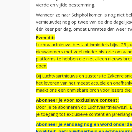
vierde en vijfde bestemming.
Wanneer ze naar Schiphol komen is nog niet b
vernieuwde) nog op twee van de drie dagelijks
één keer per dag, omdat Emirates dan weer tw
Even dit:
Luchtvaartnieuws bestaat inmiddels bijna 25 jaa
nieuwkomers met veel minder historie om aand
platforms te hebben die niet alleen nieuws bre
doen.
Bij Luchtvaartnieuws en zustersite Zakenreisn
het leveren van het meest actuele en onafhankel
maakt ons een onmisbare bron voor lezers die g
Abonneer je voor exclusieve content:
Door je te abonneren op Luchtvaartnieuws.nl, 
je toegang tot exclusieve content en jarenlang
Abonneer je vandaag nog en word onderde
kwaliteit, betrouwbaarheid en échte journa