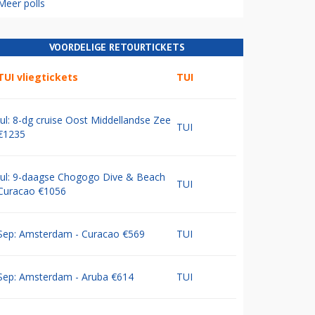
Meer polls
VOORDELIGE RETOURTICKETS
TUI vliegtickets
TUI
Jul: 8-dg cruise Oost Middellandse Zee
TUI
€1235
Jul: 9-daagse Chogogo Dive & Beach
TUI
Curacao €1056
Sep: Amsterdam - Curacao €569
TUI
Sep: Amsterdam - Aruba €614
TUI