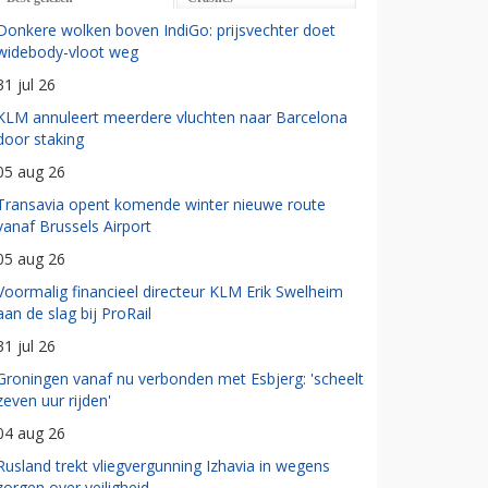
Donkere wolken boven IndiGo: prijsvechter doet
widebody-vloot weg
31 jul 26
KLM annuleert meerdere vluchten naar Barcelona
door staking
05 aug 26
Transavia opent komende winter nieuwe route
vanaf Brussels Airport
05 aug 26
Voormalig financieel directeur KLM Erik Swelheim
aan de slag bij ProRail
31 jul 26
Groningen vanaf nu verbonden met Esbjerg: 'scheelt
zeven uur rijden'
04 aug 26
Rusland trekt vliegvergunning Izhavia in wegens
zorgen over veiligheid