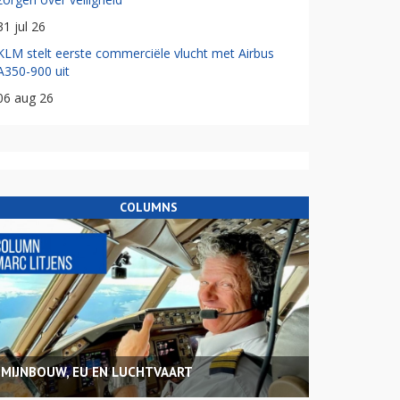
31 jul 26
KLM stelt eerste commerciële vlucht met Airbus
A350-900 uit
06 aug 26
COLUMNS
MIJNBOUW, EU EN LUCHTVAART