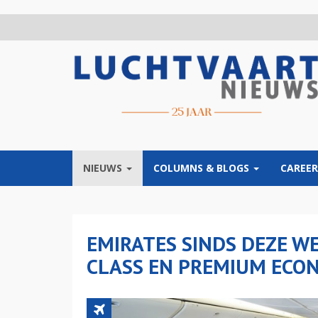
Overslaan
en
naar
de
inhoud
gaan
NIEUWS
COLUMNS & BLOGS
CAREER
EMIRATES SINDS DEZE W
CLASS EN PREMIUM ECO