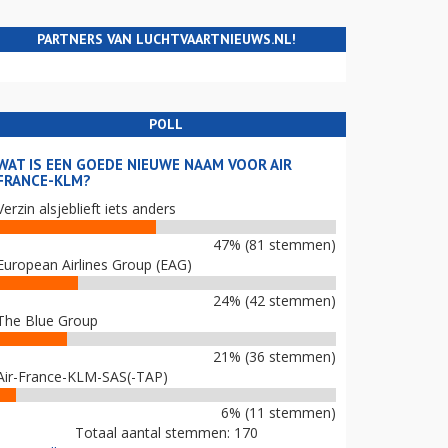
PARTNERS VAN LUCHTVAARTNIEUWS.NL!
POLL
WAT IS EEN GOEDE NIEUWE NAAM VOOR AIR
FRANCE-KLM?
Verzin alsjeblieft iets anders
47% (81 stemmen)
European Airlines Group (EAG)
24% (42 stemmen)
The Blue Group
21% (36 stemmen)
Air-France-KLM-SAS(-TAP)
6% (11 stemmen)
Totaal aantal stemmen: 170