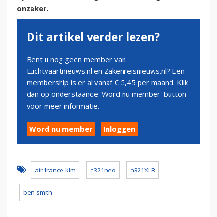
onzeker.
Dit artikel verder lezen?
Bent u nog geen member van
Luchtvaartnieuws.nl en Zakenreisnieuws.nl? Een
membership is er al vanaf € 5,45 per maand. Klik
dan op onderstaande 'Word nu member' button
voor meer informatie.
Word nu member
Inloggen
air france-klm
a321neo
a321XLR
ben smith