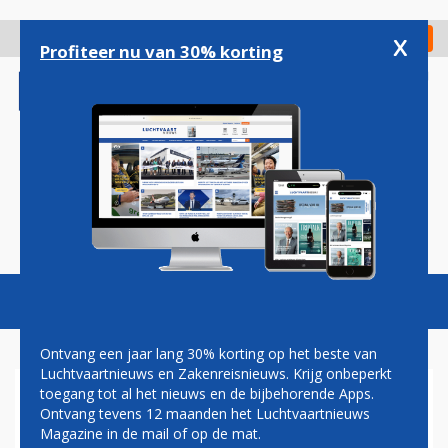
Overslaan
en
x
Digitaal Magazine
Registreer
Check in
naar
Profiteer nu van 30% korting
de
inhoud
gaan
Magazine
Podcasts
Vacatures
Toggl
naviga
Ontvang een jaar lang 30% korting op het beste van
Luchtvaartnieuws en Zakenreisnieuws. Krijg onbeperkt
toegang tot al het nieuws en de bijbehorende Apps.
GAAT AIR FRANCE-KLM TOCH
Ontvang tevens 12 maanden het Luchtvaartnieuws
TRANS-ATLANTISCH MET DE
Magazine in de mail of op de mat.