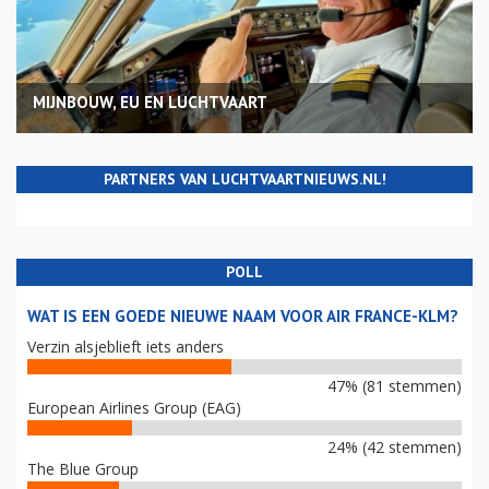
MIJNBOUW, EU EN LUCHTVAART
PARTNERS VAN LUCHTVAARTNIEUWS.NL!
POLL
WAT IS EEN GOEDE NIEUWE NAAM VOOR AIR FRANCE-KLM?
Verzin alsjeblieft iets anders
47% (81 stemmen)
European Airlines Group (EAG)
24% (42 stemmen)
The Blue Group