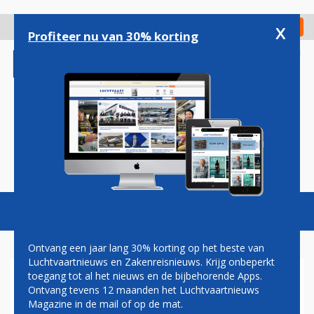
Overslaan
en
x
Digitaal Magazine
Registreer
Check in
naar
Profiteer nu van 30% korting
de
inhoud
gaan
Magazine
Podcasts
Vacatures
Toggl
naviga
Ontvang een jaar lang 30% korting op het beste van
Luchtvaartnieuws en Zakenreisnieuws. Krijg onbeperkt
toegang tot al het nieuws en de bijbehorende Apps.
HAWAIIAN AIRLINES HEEFT
Ontvang tevens 12 maanden het Luchtvaartnieuws
TWIJFELS OVER AIRBUS
Magazine in de mail of op de mat.