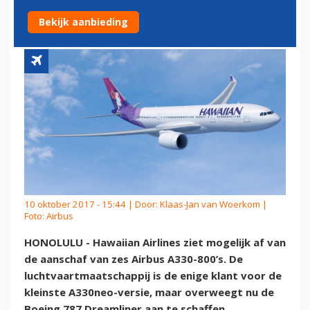
A330NEO
Bekijk aanbieding
10 oktober 2017 - 15:44 | Door:
Klaas-Jan van Woerkom
|
Foto: Airbus
HONOLULU - Hawaiian Airlines ziet mogelijk af van
de aanschaf van zes Airbus A330-800’s. De
luchtvaartmaatschappij is de enige klant voor de
kleinste A330neo-versie, maar overweegt nu de
Boeing 787 Dreamliner aan te schaffen.