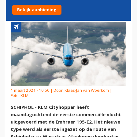
UIT MET EMBRAER 195-E2
Bekijk aanbieding
1 maart 2021 - 10:50 | Door:
Klaas-Jan van Woerkom
|
Foto: KLM
SCHIPHOL - KLM Cityhopper heeft
maandagochtend de eerste commerciële vlucht
uitgevoerd met de Embraer 195-E2. Het nieuwe
type werd als eerste ingezet op de route van
Schiphol naar Warschau. Afgelopen donderdag