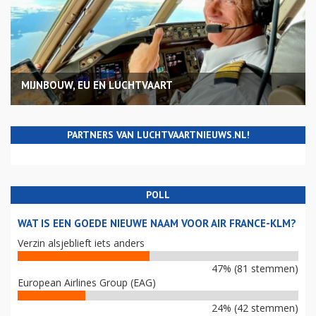
MIJNBOUW, EU EN LUCHTVAART
PARTNERS VAN LUCHTVAARTNIEUWS.NL!
POLL
WAT IS EEN GOEDE NIEUWE NAAM VOOR AIR FRANCE-KLM?
Verzin alsjeblieft iets anders
47% (81 stemmen)
European Airlines Group (EAG)
24% (42 stemmen)