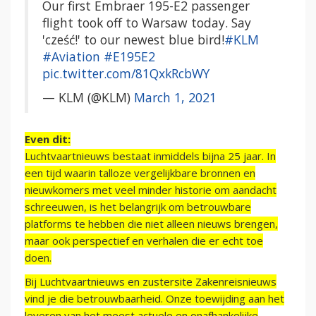
Our first Embraer 195-E2 passenger
flight took off to Warsaw today. Say
'cześć!' to our newest blue bird!
#KLM
#Aviation
#E195E2
pic.twitter.com/81QxkRcbWY
— KLM (@KLM)
March 1, 2021
Even dit:
Luchtvaartnieuws bestaat inmiddels bijna 25 jaar. In
een tijd waarin talloze vergelijkbare bronnen en
nieuwkomers met veel minder historie om aandacht
schreeuwen, is het belangrijk om betrouwbare
platforms te hebben die niet alleen nieuws brengen,
maar ook perspectief en verhalen die er echt toe
doen.
Bij Luchtvaartnieuws en zustersite Zakenreisnieuws
vind je die betrouwbaarheid. Onze toewijding aan het
leveren van het meest actuele en onafhankelijke