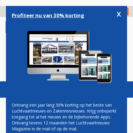
Overslaan
en
x
Digitaal Magazine
Registreer
Check in
naar
Profiteer nu van 30% korting
de
inhoud
gaan
Magazine
Podcasts
Vacatures
Toggl
naviga
Ontvang een jaar lang 30% korting op het beste van
Luchtvaartnieuws en Zakenreisnieuws. Krijg onbeperkt
toegang tot al het nieuws en de bijbehorende Apps.
KLM CITYHOPPER VOERT
Ontvang tevens 12 maanden het Luchtvaartnieuws
EERSTE PASSAGIERSVLUCHT
Magazine in de mail of op de mat.