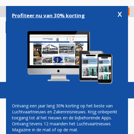
Overslaan
en
x
Digitaal Magazine
Registreer
Check in
naar
Profiteer nu van 30% korting
de
inhoud
gaan
Magazine
Podcasts
Vacatures
Toggl
naviga
Ontvang een jaar lang 30% korting op het beste van
Luchtvaartnieuws en Zakenreisnieuws. Krijg onbeperkt
toegang tot al het nieuws en de bijbehorende Apps.
TRANSAVIA STOPT NA
Ontvang tevens 12 maanden het Luchtvaartnieuws
KRITIEK MET OMSTREDEN
Magazine in de mail of op de mat.