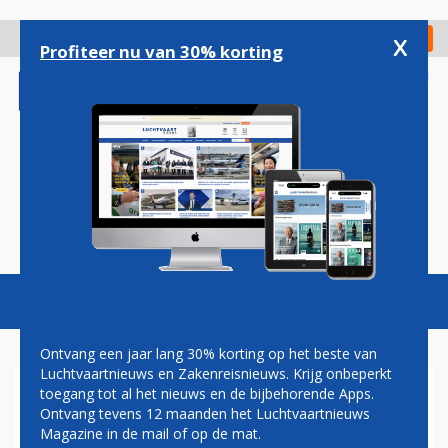
Overslaan
en
x
Digitaal Magazine
Registreer
Check in
naar
Profiteer nu van 30% korting
de
inhoud
gaan
Magazine
Podcasts
Vacatures
Toggl
naviga
Ontvang een jaar lang 30% korting op het beste van
Luchtvaartnieuws en Zakenreisnieuws. Krijg onbeperkt
toegang tot al het nieuws en de bijbehorende Apps.
UNITED IN ZEE MET AIRLINK:
Ontvang tevens 12 maanden het Luchtvaartnieuws
MEER AFRIKAANSE
Magazine in de mail of op de mat.