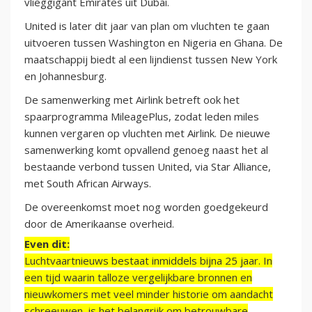
vlieggigant Emirates uit Dubai.
United is later dit jaar van plan om vluchten te gaan
uitvoeren tussen Washington en Nigeria en Ghana. De
maatschappij biedt al een lijndienst tussen New York
en Johannesburg.
De samenwerking met Airlink betreft ook het
spaarprogramma MileagePlus, zodat leden miles
kunnen vergaren op vluchten met Airlink. De nieuwe
samenwerking komt opvallend genoeg naast het al
bestaande verbond tussen United, via Star Alliance,
met South African Airways.
De overeenkomst moet nog worden goedgekeurd
door de Amerikaanse overheid.
Even dit:
Luchtvaartnieuws bestaat inmiddels bijna 25 jaar. In
een tijd waarin talloze vergelijkbare bronnen en
nieuwkomers met veel minder historie om aandacht
schreeuwen, is het belangrijk om betrouwbare