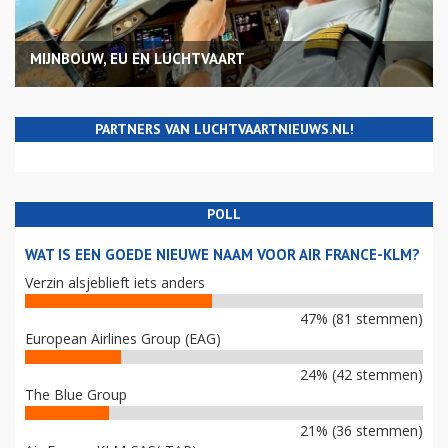
MIJNBOUW, EU EN LUCHTVAART
PARTNERS VAN LUCHTVAARTNIEUWS.NL!
POLL
WAT IS EEN GOEDE NIEUWE NAAM VOOR AIR FRANCE-KLM?
Verzin alsjeblieft iets anders
47% (81 stemmen)
European Airlines Group (EAG)
24% (42 stemmen)
The Blue Group
21% (36 stemmen)