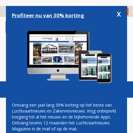
Overslaan
en
x
Digitaal Magazine
Registreer
Check in
naar
Profiteer nu van 30% korting
de
inhoud
gaan
Magazine
Podcasts
Vacatures
Toggl
naviga
Ontvang een jaar lang 30% korting op het beste van
Luchtvaartnieuws en Zakenreisnieuws. Krijg onbeperkt
toegang tot al het nieuws en de bijbehorende Apps.
UNITED VERLIEST FLINK OP
Ontvang tevens 12 maanden het Luchtvaartnieuws
WALL STREET DOOR OLIE EN
Magazine in de mail of op de mat.