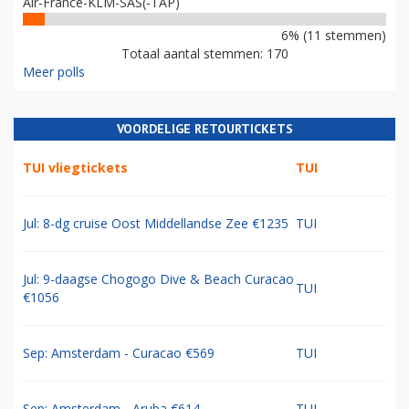
Air-France-KLM-SAS(-TAP)
6% (11 stemmen)
Totaal aantal stemmen: 170
Meer polls
VOORDELIGE RETOURTICKETS
TUI vliegtickets
TUI
Jul: 8-dg cruise Oost Middellandse Zee €1235
TUI
Jul: 9-daagse Chogogo Dive & Beach Curacao
TUI
€1056
Sep: Amsterdam - Curacao €569
TUI
Sep: Amsterdam - Aruba €614
TUI