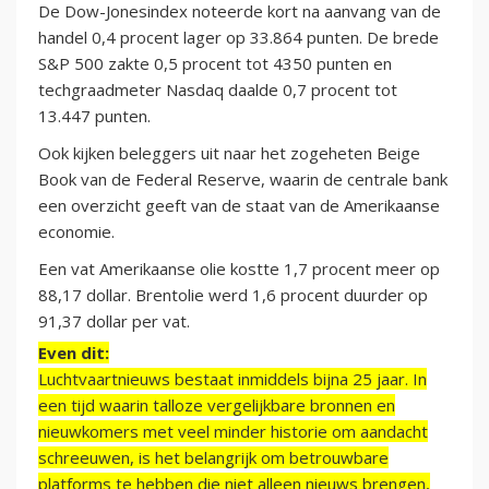
De Dow-Jonesindex noteerde kort na aanvang van de
handel 0,4 procent lager op 33.864 punten. De brede
S&P 500 zakte 0,5 procent tot 4350 punten en
techgraadmeter Nasdaq daalde 0,7 procent tot
13.447 punten.
Ook kijken beleggers uit naar het zogeheten Beige
Book van de Federal Reserve, waarin de centrale bank
een overzicht geeft van de staat van de Amerikaanse
economie.
Een vat Amerikaanse olie kostte 1,7 procent meer op
88,17 dollar. Brentolie werd 1,6 procent duurder op
91,37 dollar per vat.
Even dit:
Luchtvaartnieuws bestaat inmiddels bijna 25 jaar. In
een tijd waarin talloze vergelijkbare bronnen en
nieuwkomers met veel minder historie om aandacht
schreeuwen, is het belangrijk om betrouwbare
platforms te hebben die niet alleen nieuws brengen,