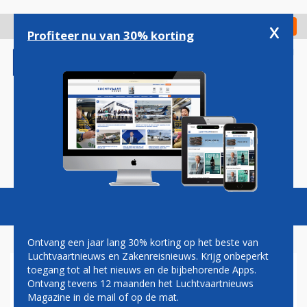
Overslaan
en
x
Digitaal Magazine
Registreer
Check in
naar
Profiteer nu van 30% korting
de
inhoud
gaan
Magazine
Podcasts
Vacatures
Toggl
naviga
Ontvang een jaar lang 30% korting op het beste van
Luchtvaartnieuws en Zakenreisnieuws. Krijg onbeperkt
toegang tot al het nieuws en de bijbehorende Apps.
VNC OVERHANDIGT PETITIE
Ontvang tevens 12 maanden het Luchtvaartnieuws
AAN KLM: 'REK BIJ
Magazine in de mail of op de mat.