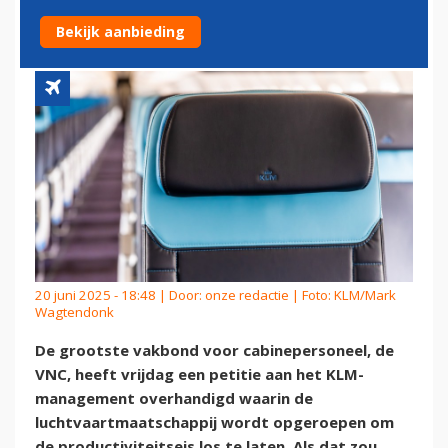
CABINEPERSONEEL IS ERUIT'
Bekijk aanbieding
20 juni 2025 - 18:48 | Door:
onze redactie
| Foto: KLM/Mark
Wagtendonk
De grootste vakbond voor cabinepersoneel, de
VNC, heeft vrijdag een petitie aan het KLM-
management overhandigd waarin de
luchtvaartmaatschappij wordt opgeroepen om
de productiviteitseis los te laten. Als dat zou