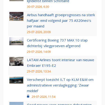
lijndienst binnen Schotland
30-07-2026, 6:30
Airbus handhaaft groeiprognoses na sterk
halfjaar: eind volgend jaar 75 A320neo’s
per maand
29-07-2026, 20:09
Certificering Boeing 737 MAX 10 stap
dichterbij: vliegproeven afgerond
29-07-2026, 14:09
LATAM Airlines toont interieur van nieuwe
Embraer E195-E2
29-07-2026, 13:34
Verscherpt toezicht ILT op KLM E&M om
administratieve verslaglegging: ‘Zwaar
middel’
29-07-2026, 11:54
Goed nieuws voor zomerse debutanten