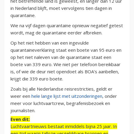
het betreffende land is geweest, en langer dan 12 uur
in Nederland blijft, moet vervolgens tien dagen in
quarantaine.
Wie na vijf dagen quarantaine opnieuw negatief getest
wordt, mag de quarantaine eerder afbreken.
Op het niet hebben van een ingevulde
quarantaineverklaring staat een boete van 95 euro en
op het niet naleven van de quarantaine staat een
boete van 339 euro. Wie niet per telefoon bereikbaar
is, of wie de deur niet opendoet als BOA's aanbellen,
krijgt die 339 euro boete.
Zoals bij alle Nederlandse reisrestricties, geldt er
weer een
hele lange lijst met uitzonderingen
, onder
meer voor luchtvaartcrew, begrafenisbezoek en
journalisten.
Even dit:
Luchtvaartnieuws bestaat inmiddels bijna 25 jaar. In
een tijd waarin talloze vergelijkbare bronnen en