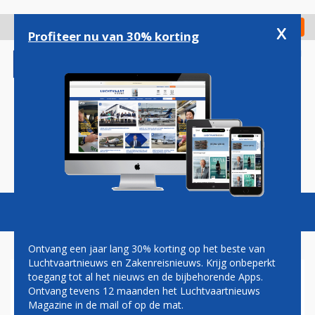
Overslaan
en
x
Digitaal Magazine
Registreer
Check in
naar
Profiteer nu van 30% korting
de
inhoud
gaan
Magazine
Podcasts
Vacatures
Toggl
naviga
Ontvang een jaar lang 30% korting op het beste van
Luchtvaartnieuws en Zakenreisnieuws. Krijg onbeperkt
toegang tot al het nieuws en de bijbehorende Apps.
OVERZICHT: VOOR DEZE
Ontvang tevens 12 maanden het Luchtvaartnieuws
LANDEN VOERT NEDERLAND
Magazine in de mail of op de mat.