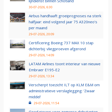
lijndienst binnen Schotland
30-07-2026, 6:30
Airbus handhaaft groeiprognoses na sterk
halfjaar: eind volgend jaar 75 A320neo’s
per maand
29-07-2026, 20:09
Certificering Boeing 737 MAX 10 stap
dichterbij: vliegproeven afgerond
29-07-2026, 14:09
LATAM Airlines toont interieur van nieuwe
Embraer E195-E2
29-07-2026, 13:34
Verscherpt toezicht ILT op KLM E&M om
administratieve verslaglegging: ‘Zwaar
middel’
29-07-2026, 11:54
Goed nieuws voor zomerse debutanten