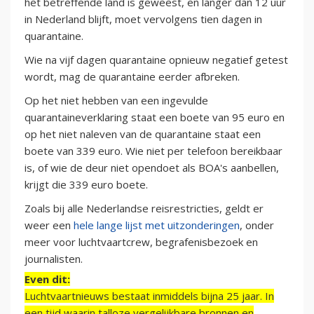
het betreffende land is geweest, en langer dan 12 uur
in Nederland blijft, moet vervolgens tien dagen in
quarantaine.
Wie na vijf dagen quarantaine opnieuw negatief getest
wordt, mag de quarantaine eerder afbreken.
Op het niet hebben van een ingevulde
quarantaineverklaring staat een boete van 95 euro en
op het niet naleven van de quarantaine staat een
boete van 339 euro. Wie niet per telefoon bereikbaar
is, of wie de deur niet opendoet als BOA's aanbellen,
krijgt die 339 euro boete.
Zoals bij alle Nederlandse reisrestricties, geldt er
weer een
hele lange lijst met uitzonderingen
, onder
meer voor luchtvaartcrew, begrafenisbezoek en
journalisten.
Even dit:
Luchtvaartnieuws bestaat inmiddels bijna 25 jaar. In
een tijd waarin talloze vergelijkbare bronnen en