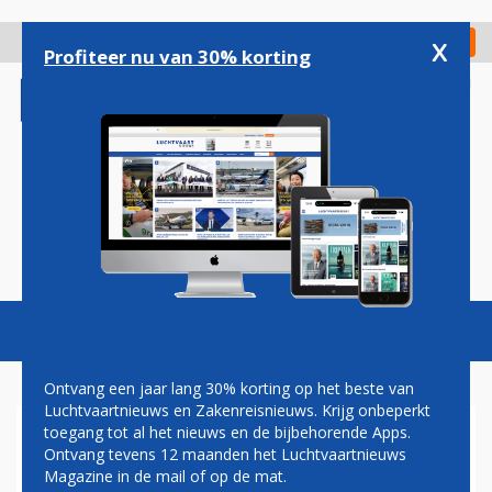
Overslaan
en
x
Digitaal Magazine
Registreer
Check in
naar
Profiteer nu van 30% korting
de
inhoud
gaan
Magazine
Podcasts
Vacatures
Toggl
naviga
Ontvang een jaar lang 30% korting op het beste van
Luchtvaartnieuws en Zakenreisnieuws. Krijg onbeperkt
toegang tot al het nieuws en de bijbehorende Apps.
OVERZICHT: VOOR DEZE
Ontvang tevens 12 maanden het Luchtvaartnieuws
LANDEN VOERT NEDERLAND
Magazine in de mail of op de mat.