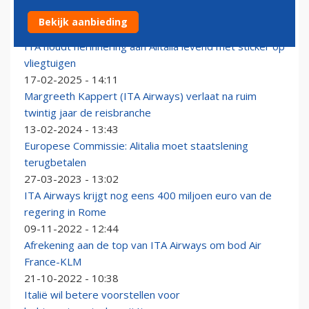
Nu Spelen voorbij zijn gaat Italië weer staken
Bekijk aanbieding
24-02-2026 - 10:39
ITA houdt herinnering aan Alitalia levend met sticker op
vliegtuigen
17-02-2025 - 14:11
Margreeth Kappert (ITA Airways) verlaat na ruim
twintig jaar de reisbranche
13-02-2024 - 13:43
Europese Commissie: Alitalia moet staatslening
terugbetalen
27-03-2023 - 13:02
ITA Airways krijgt nog eens 400 miljoen euro van de
regering in Rome
09-11-2022 - 12:44
Afrekening aan de top van ITA Airways om bod Air
France-KLM
21-10-2022 - 10:38
Italië wil betere voorstellen voor