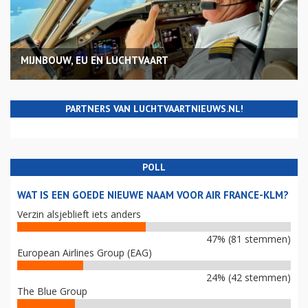
MIJNBOUW, EU EN LUCHTVAART
PARTNERS VAN LUCHTVAARTNIEUWS.NL!
POLL
WAT IS EEN GOEDE NIEUWE NAAM VOOR AIR FRANCE-KLM?
Verzin alsjeblieft iets anders
47% (81 stemmen)
European Airlines Group (EAG)
24% (42 stemmen)
The Blue Group