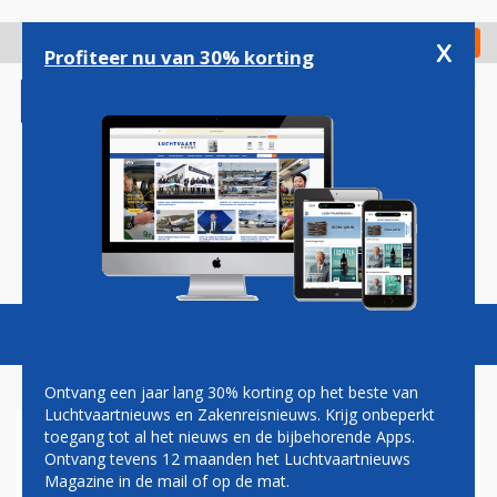
Overslaan
en
x
Digitaal Magazine
Registreer
Check in
naar
Profiteer nu van 30% korting
de
inhoud
gaan
Magazine
Podcasts
Vacatures
Toggl
naviga
Ontvang een jaar lang 30% korting op het beste van
Luchtvaartnieuws en Zakenreisnieuws. Krijg onbeperkt
toegang tot al het nieuws en de bijbehorende Apps.
ALITALIA
Ontvang tevens 12 maanden het Luchtvaartnieuws
Magazine in de mail of op de mat.