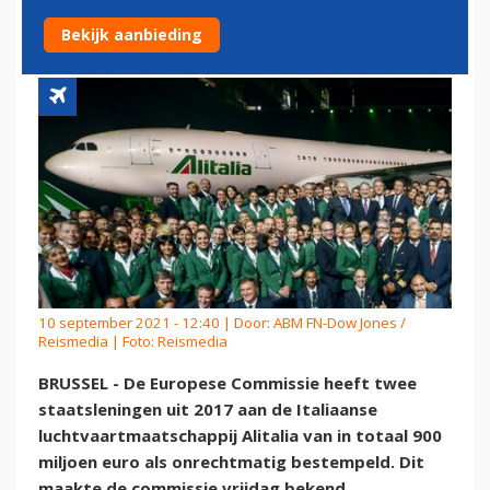
ALITALIA ONRECHTMATIG
Bekijk aanbieding
10 september 2021 - 12:40 | Door:
ABM FN-Dow Jones /
Reismedia
| Foto: Reismedia
BRUSSEL - De Europese Commissie heeft twee
staatsleningen uit 2017 aan de Italiaanse
luchtvaartmaatschappij Alitalia van in totaal 900
miljoen euro als onrechtmatig bestempeld. Dit
maakte de commissie vrijdag bekend.