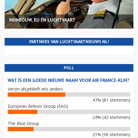
MIJNBOUW, EU EN LUCHTVAART
PARTNERS VAN LUCHTVAARTNIEUWS.NL!
POLL
WAT IS EEN GOEDE NIEUWE NAAM VOOR AIR FRANCE-KLM?
Verzin alsjeblieft iets anders
47% (81 stemmen)
European Airlines Group (EAG)
24% (42 stemmen)
The Blue Group
21% (36 stemmen)