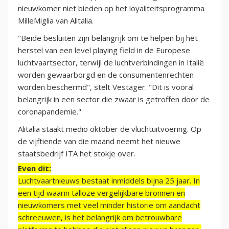
nieuwkomer niet bieden op het loyaliteitsprogramma
MilleMiglia van Alitalia.
"Beide besluiten zijn belangrijk om te helpen bij het
herstel van een level playing field in de Europese
luchtvaartsector, terwijl de luchtverbindingen in Italië
worden gewaarborgd en de consumentenrechten
worden beschermd", stelt Vestager. "Dit is vooral
belangrijk in een sector die zwaar is getroffen door de
coronapandemie."
Alitalia staakt medio oktober de vluchtuitvoering. Op
de vijftiende van die maand neemt het nieuwe
staatsbedrijf ITA het stokje over.
Even dit:
Luchtvaartnieuws bestaat inmiddels bijna 25 jaar. In
een tijd waarin talloze vergelijkbare bronnen en
nieuwkomers met veel minder historie om aandacht
schreeuwen, is het belangrijk om betrouwbare