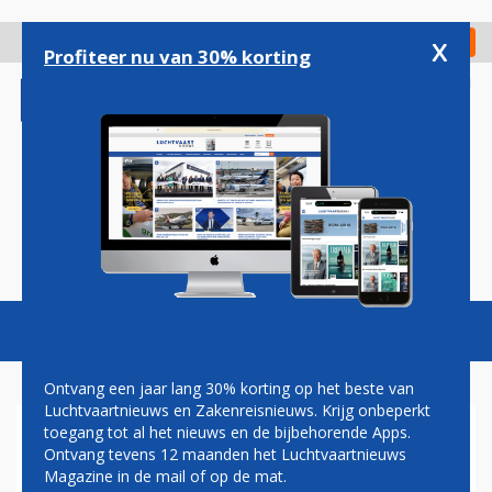
Overslaan
en
x
Digitaal Magazine
Registreer
Check in
naar
Profiteer nu van 30% korting
de
inhoud
gaan
Magazine
Podcasts
Vacatures
Toggl
naviga
Ontvang een jaar lang 30% korting op het beste van
Luchtvaartnieuws en Zakenreisnieuws. Krijg onbeperkt
toegang tot al het nieuws en de bijbehorende Apps.
EUROPESE COMMISSIE
Ontvang tevens 12 maanden het Luchtvaartnieuws
VERKLAART STAATSSTEUN
Magazine in de mail of op de mat.