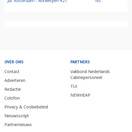
Jul: Rotterdam - Antwerpen €21
NS
OVER ONS
PARTNERS
Contact
Vakbond Nederlands
Cabinepersoneel
Adverteren
TUI
Redactie
NEWHEAP
Colofon
Privacy & Cookiebeleid
Nieuwsscript
Partnernieuws