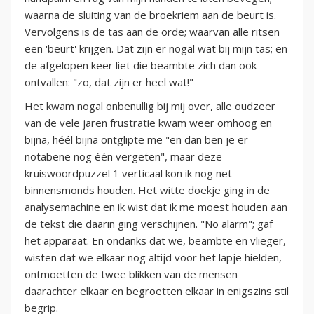
waarna de sluiting van de broekriem aan de beurt is.
Vervolgens is de tas aan de orde; waarvan alle ritsen
een 'beurt' krijgen. Dat zijn er nogal wat bij mijn tas; en
de afgelopen keer liet die beambte zich dan ook
ontvallen: "zo, dat zijn er heel wat!"
Het kwam nogal onbenullig bij mij over, alle oudzeer
van de vele jaren frustratie kwam weer omhoog en
bijna, héél bijna ontglipte me "en dan ben je er
notabene nog één vergeten", maar deze
kruiswoordpuzzel 1 verticaal kon ik nog net
binnensmonds houden. Het witte doekje ging in de
analysemachine en ik wist dat ik me moest houden aan
de tekst die daarin ging verschijnen. "No alarm"; gaf
het apparaat. En ondanks dat we, beambte en vlieger,
wisten dat we elkaar nog altijd voor het lapje hielden,
ontmoetten de twee blikken van de mensen
daarachter elkaar en begroetten elkaar in enigszins stil
begrip.