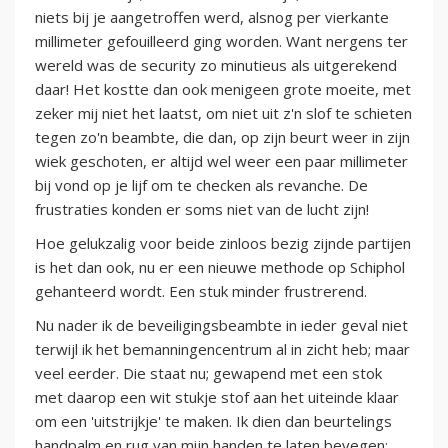
niets bij je aangetroffen werd, alsnog per vierkante
millimeter gefouilleerd ging worden. Want nergens ter
wereld was de security zo minutieus als uitgerekend
daar! Het kostte dan ook menigeen grote moeite, met
zeker mij niet het laatst, om niet uit z'n slof te schieten
tegen zo'n beambte, die dan, op zijn beurt weer in zijn
wiek geschoten, er altijd wel weer een paar millimeter
bij vond op je lijf om te checken als revanche. De
frustraties konden er soms niet van de lucht zijn!
Hoe gelukzalig voor beide zinloos bezig zijnde partijen
is het dan ook, nu er een nieuwe methode op Schiphol
gehanteerd wordt. Een stuk minder frustrerend.
Nu nader ik de beveiligingsbeambte in ieder geval niet
terwijl ik het bemanningencentrum al in zicht heb; maar
veel eerder. Die staat nu; gewapend met een stok
met daarop een wit stukje stof aan het uiteinde klaar
om een 'uitstrijkje' te maken. Ik dien dan beurtelings
handpalm en rug van mijn handen te laten bevegen;