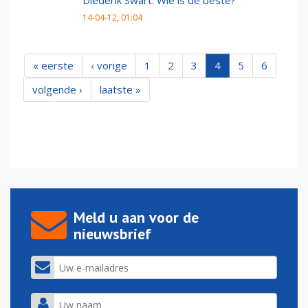
Diederik Swart: Wie is de beste?
14-04-12, 01:04
« eerste
‹ vorige
1
2
3
4
5
6
volgende ›
laatste »
Meld u aan voor de
nieuwsbrief