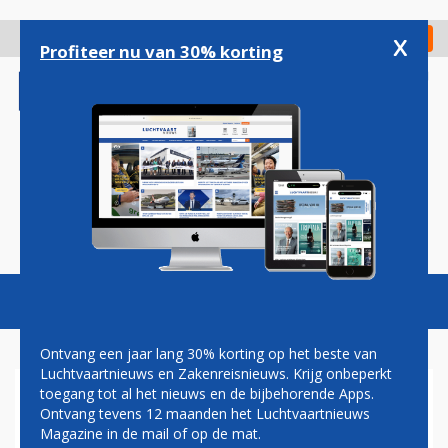
Overslaan
en
x
Digitaal Magazine
Registreer
Check in
naar
Profiteer nu van 30% korting
de
inhoud
gaan
Magazine
Podcasts
Vacatures
Toggl
naviga
Ontvang een jaar lang 30% korting op het beste van
Luchtvaartnieuws en Zakenreisnieuws. Krijg onbeperkt
toegang tot al het nieuws en de bijbehorende Apps.
PAUL MELKERT: UITSTRIJKJE
Ontvang tevens 12 maanden het Luchtvaartnieuws
Magazine in de mail of op de mat.