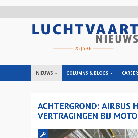
Overslaan
en
naar
de
inhoud
gaan
NIEUWS
COLUMNS & BLOGS
CAREER
ACHTERGROND: AIRBUS 
VERTRAGINGEN BIJ MOT