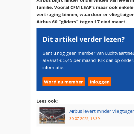
Airbus blijft hinder ondervinden van leve
familie. Vooral CFM LEAP’s maar ook enke
vertraging binnen, waardoor er vliegtuigen 
Airbus 60 “gliders” tegen 17 eind maart.
Dit artikel verder lezen?
Bent u nog geen member van Luchtvaartnieu
al vanaf € 5,45 per maand. Klik dan op ond
informatie.
Word nu member
Inloggen
Lees ook:
Airbus levert minder vliegtuigen
30-07-2025, 18:39