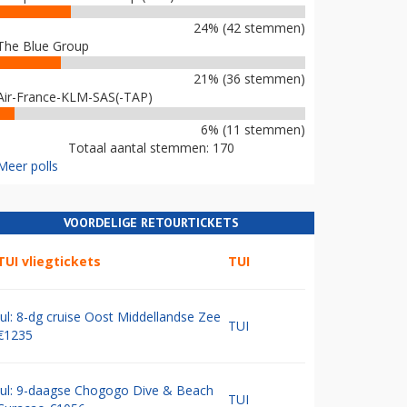
24% (42 stemmen)
The Blue Group
21% (36 stemmen)
Air-France-KLM-SAS(-TAP)
6% (11 stemmen)
Totaal aantal stemmen: 170
Meer polls
VOORDELIGE RETOURTICKETS
TUI vliegtickets
TUI
Jul: 8-dg cruise Oost Middellandse Zee
TUI
€1235
Jul: 9-daagse Chogogo Dive & Beach
TUI