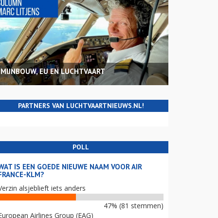
MIJNBOUW, EU EN LUCHTVAART
PARTNERS VAN LUCHTVAARTNIEUWS.NL!
POLL
WAT IS EEN GOEDE NIEUWE NAAM VOOR AIR
FRANCE-KLM?
Verzin alsjeblieft iets anders
47% (81 stemmen)
European Airlines Group (EAG)