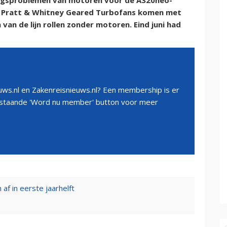
ringsproblemen van motoren voor de A320neo-
le Pratt & Whitney Geared Turbofans komen met
van de lijn rollen zonder motoren. Eind juni had
ws.nl en Zakenreisnieuws.nl? Een membership is er
erstaande 'Word nu member' button voor meer
 af in eerste jaarhelft