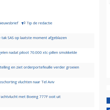
nieuwsbrief
Tip de redactie
 tak SAS op laatste moment afgeblazen
elen nadat piloot 70.000 xtc-pillen smokkelde
elling en ziet orderportefeuille verder groeien
chorting vluchten naar Tel Aviv
vrachtvlucht met Boeing 777F ooit uit