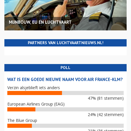
MIJNBOUW, EU EN LUCHTVAART
PARTNERS VAN LUCHTVAARTNIEUWS.NL!
POLL
WAT IS EEN GOEDE NIEUWE NAAM VOOR AIR FRANCE-KLM?
Verzin alsjeblieft iets anders
47% (81 stemmen)
European Airlines Group (EAG)
24% (42 stemmen)
The Blue Group
21% (36 stemmen)