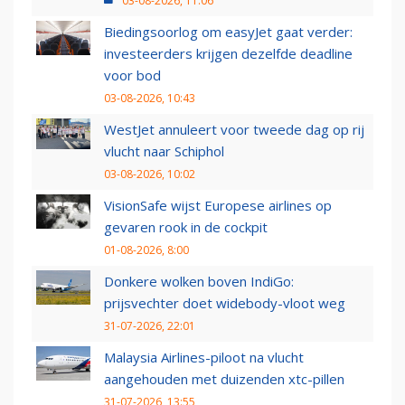
03-08-2026, 11:06
Biedingsoorlog om easyJet gaat verder:
investeerders krijgen dezelfde deadline
voor bod
03-08-2026, 10:43
WestJet annuleert voor tweede dag op rij
vlucht naar Schiphol
03-08-2026, 10:02
VisionSafe wijst Europese airlines op
gevaren rook in de cockpit
01-08-2026, 8:00
Donkere wolken boven IndiGo:
prijsvechter doet widebody-vloot weg
31-07-2026, 22:01
Malaysia Airlines-piloot na vlucht
aangehouden met duizenden xtc-pillen
31-07-2026, 13:55