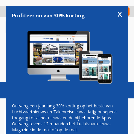
Overslaan
en
x
Digitaal Magazine
Registreer
Check in
naar
Profiteer nu van 30% korting
de
inhoud
gaan
Magazine
Podcasts
Vacatures
Toggl
naviga
Ontvang een jaar lang 30% korting op het beste van
Luchtvaartnieuws en Zakenreisnieuws. Krijg onbeperkt
toegang tot al het nieuws en de bijbehorende Apps.
AANDEELHOUDERS TREKKEN
Ontvang tevens 12 maanden het Luchtvaartnieuws
STEKKER UIT AIR ITALY,
Magazine in de mail of op de mat.