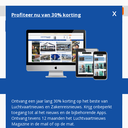
Overslaan
en
x
Digitaal Magazine
Registreer
Check in
naar
Profiteer nu van 30% korting
de
inhoud
gaan
Magazine
Podcasts
Vacatures
Toggl
naviga
Ontvang een jaar lang 30% korting op het beste van
Luchtvaartnieuws en Zakenreisnieuws. Krijg onbeperkt
toegang tot al het nieuws en de bijbehorende Apps.
AIR EUROPA BREIDT VERDER
Ontvang tevens 12 maanden het Luchtvaartnieuws
UIT IN LATIJNS-AMERIKA
Magazine in de mail of op de mat.