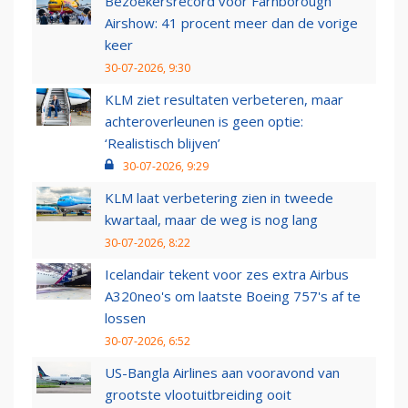
Bezoekersrecord voor Farnborough
Airshow: 41 procent meer dan de vorige
keer
30-07-2026, 9:30
KLM ziet resultaten verbeteren, maar
achteroverleunen is geen optie:
‘Realistisch blijven’
30-07-2026, 9:29
KLM laat verbetering zien in tweede
kwartaal, maar de weg is nog lang
30-07-2026, 8:22
Icelandair tekent voor zes extra Airbus
A320neo's om laatste Boeing 757's af te
lossen
30-07-2026, 6:52
US-Bangla Airlines aan vooravond van
grootste vlootuitbreiding ooit