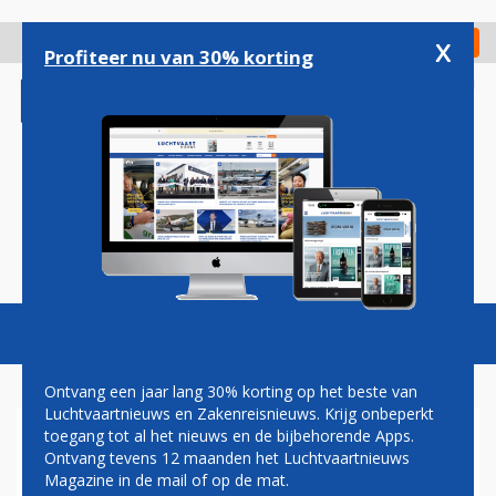
Overslaan
en
x
Digitaal Magazine
Registreer
Check in
naar
Profiteer nu van 30% korting
de
inhoud
gaan
Magazine
Podcasts
Vacatures
Toggl
naviga
Ontvang een jaar lang 30% korting op het beste van
Luchtvaartnieuws en Zakenreisnieuws. Krijg onbeperkt
toegang tot al het nieuws en de bijbehorende Apps.
CORENDON VAN
Ontvang tevens 12 maanden het Luchtvaartnieuws
LUCHTHAVENS GRONINGEN
Magazine in de mail of op de mat.