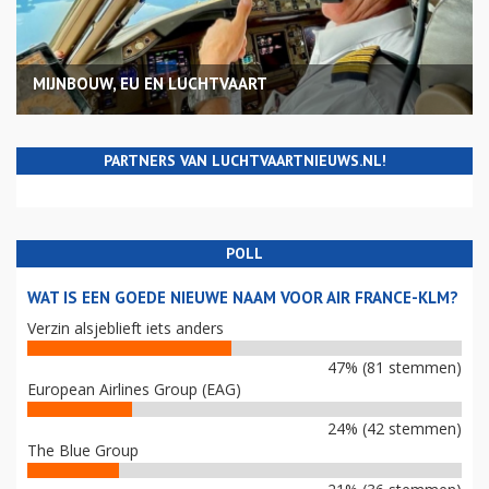
MIJNBOUW, EU EN LUCHTVAART
PARTNERS VAN LUCHTVAARTNIEUWS.NL!
POLL
WAT IS EEN GOEDE NIEUWE NAAM VOOR AIR FRANCE-KLM?
Verzin alsjeblieft iets anders
47% (81 stemmen)
European Airlines Group (EAG)
24% (42 stemmen)
The Blue Group