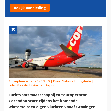
EN MAASTRICHT NAAR
Bekijk aanbieding
HURGHADA
15 september 2024 - 13:40 | Door:
Natasja Hoogstede
|
Foto: Maastricht Aachen Airport
Luchtvaartmaatschappij en touroperator
Corendon start tijdens het komende
winterseizoen eigen vluchten vanaf Groningen