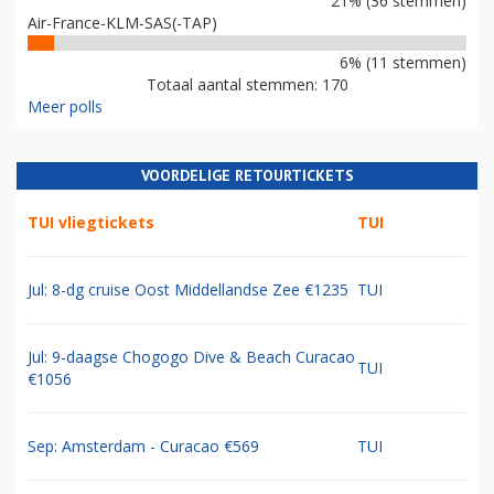
21% (36 stemmen)
Air-France-KLM-SAS(-TAP)
6% (11 stemmen)
Totaal aantal stemmen: 170
Meer polls
VOORDELIGE RETOURTICKETS
TUI vliegtickets
TUI
Jul: 8-dg cruise Oost Middellandse Zee €1235
TUI
Jul: 9-daagse Chogogo Dive & Beach Curacao
TUI
€1056
Sep: Amsterdam - Curacao €569
TUI