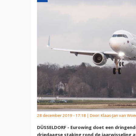
28 december 2019 - 17:18 | Door:
Klaas-Jan van Wo
DÜSSELDORF - Eurowing doet een dringen
driedaagse staking rond de jaarwisseling a