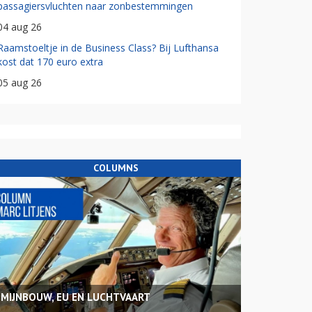
passagiersvluchten naar zonbestemmingen
04 aug 26
Raamstoeltje in de Business Class? Bij Lufthansa
kost dat 170 euro extra
05 aug 26
COLUMNS
MIJNBOUW, EU EN LUCHTVAART