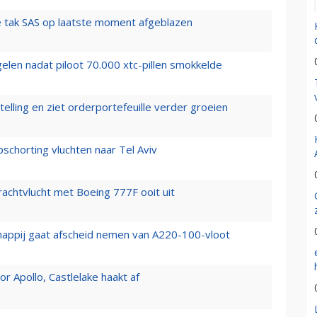
 tak SAS op laatste moment afgeblazen
elen nadat piloot 70.000 xtc-pillen smokkelde
elling en ziet orderportefeuille verder groeien
chorting vluchten naar Tel Aviv
vrachtvlucht met Boeing 777F ooit uit
happij gaat afscheid nemen van A220-100-vloot
 Apollo, Castlelake haakt af