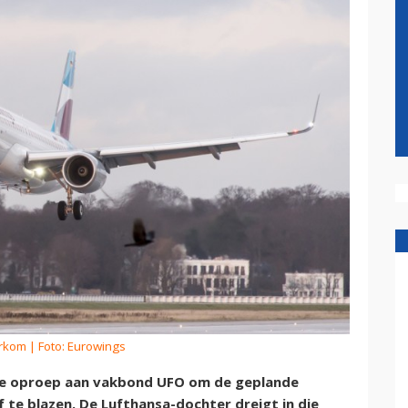
erkom
| Foto: Eurowings
de oproep aan vakbond UFO om de geplande
f te blazen. De Lufthansa-dochter dreigt in die