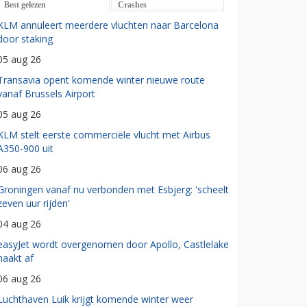
Best gelezen
Crashes
KLM annuleert meerdere vluchten naar Barcelona
door staking
05 aug 26
Transavia opent komende winter nieuwe route
vanaf Brussels Airport
05 aug 26
KLM stelt eerste commerciële vlucht met Airbus
A350-900 uit
06 aug 26
Groningen vanaf nu verbonden met Esbjerg: 'scheelt
zeven uur rijden'
04 aug 26
easyJet wordt overgenomen door Apollo, Castlelake
haakt af
06 aug 26
Luchthaven Luik krijgt komende winter weer