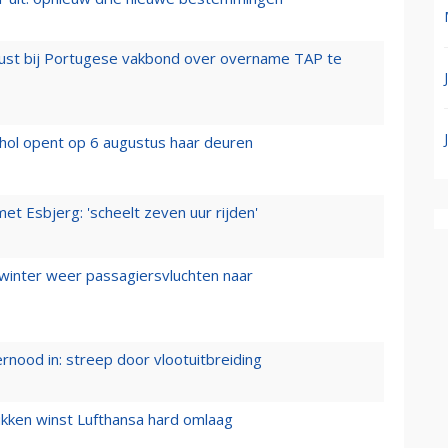
rust bij Portugese vakbond over overname TAP te
hol opent op 6 augustus haar deuren
t Esbjerg: 'scheelt zeven uur rijden'
 winter weer passagiersvluchten naar
ernood in: streep door vlootuitbreiding
ukken winst Lufthansa hard omlaag