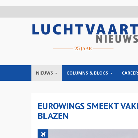
Overslaan
en
naar
de
inhoud
gaan
NIEUWS
COLUMNS & BLOGS
CAREER
EUROWINGS SMEEKT VAK
BLAZEN