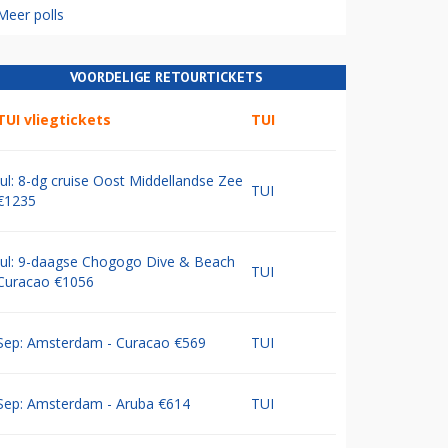
Meer polls
VOORDELIGE RETOURTICKETS
TUI vliegtickets
TUI
Jul: 8-dg cruise Oost Middellandse Zee
TUI
€1235
Jul: 9-daagse Chogogo Dive & Beach
TUI
Curacao €1056
Sep: Amsterdam - Curacao €569
TUI
Sep: Amsterdam - Aruba €614
TUI