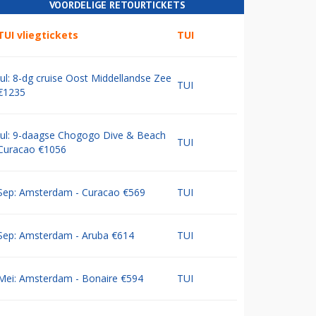
VOORDELIGE RETOURTICKETS
TUI vliegtickets
TUI
Jul: 8-dg cruise Oost Middellandse Zee
TUI
€1235
Jul: 9-daagse Chogogo Dive & Beach
TUI
Curacao €1056
Sep: Amsterdam - Curacao €569
TUI
Sep: Amsterdam - Aruba €614
TUI
Mei: Amsterdam - Bonaire €594
TUI