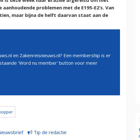
 is deze week naar Brazilië afgereisd om met
e aanhoudende problemen met de E195-E2’s. Van
tien, maar bijna de helft daarvan staat aan de
ws.nl en Zakenreisnieuws.nl? Een membership is er
erstaande 'Word nu member' button voor meer
yhopper
nieuwsbrief
Tip de redactie