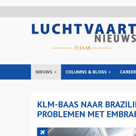
Overslaan
en
naar
de
inhoud
gaan
NIEUWS
COLUMNS & BLOGS
CAREER
KLM-BAAS NAAR BRAZILI
PROBLEMEN MET EMBRA