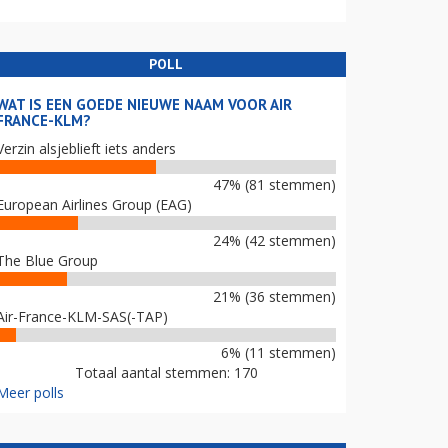
POLL
WAT IS EEN GOEDE NIEUWE NAAM VOOR AIR
FRANCE-KLM?
Verzin alsjeblieft iets anders
47% (81 stemmen)
European Airlines Group (EAG)
24% (42 stemmen)
The Blue Group
21% (36 stemmen)
Air-France-KLM-SAS(-TAP)
6% (11 stemmen)
Totaal aantal stemmen: 170
Meer polls