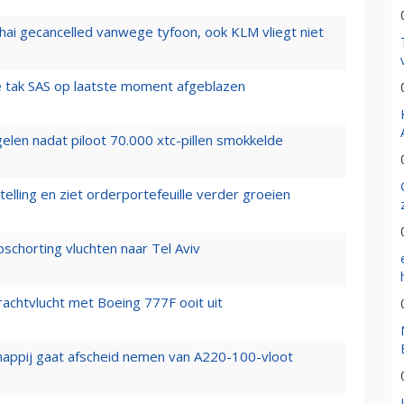
hai gecancelled vanwege tyfoon, ook KLM vliegt niet
 tak SAS op laatste moment afgeblazen
elen nadat piloot 70.000 xtc-pillen smokkelde
elling en ziet orderportefeuille verder groeien
chorting vluchten naar Tel Aviv
vrachtvlucht met Boeing 777F ooit uit
happij gaat afscheid nemen van A220-100-vloot