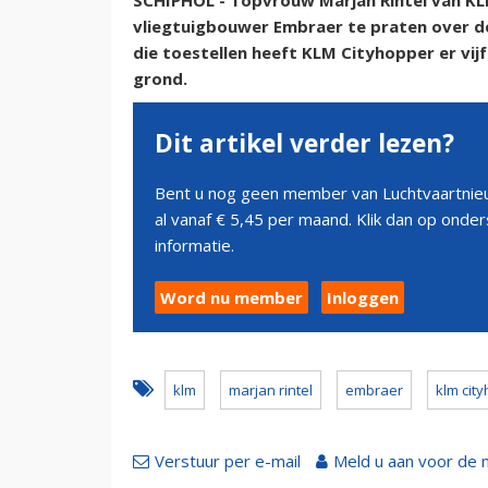
SCHIPHOL - Topvrouw Marjan Rintel van KLM
vliegtuigbouwer Embraer te praten over d
die toestellen heeft KLM Cityhopper er vijf
grond.
Dit artikel verder lezen?
Bent u nog geen member van Luchtvaartnieu
al vanaf € 5,45 per maand. Klik dan op ond
informatie.
Word nu member
Inloggen
klm
marjan rintel
embraer
klm cit
Verstuur per e-mail
Meld u aan voor de 