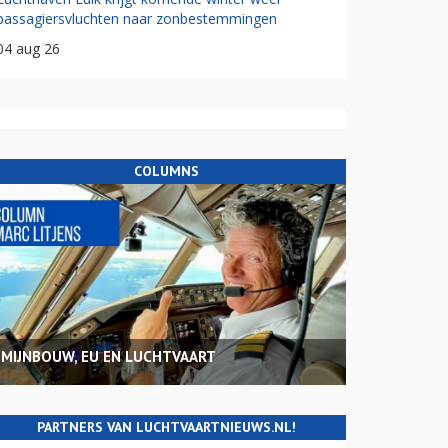
passagiersvluchten naar zonbestemmingen
04 aug 26
COLUMNS
MIJNBOUW, EU EN LUCHTVAART
PARTNERS VAN LUCHTVAARTNIEUWS.NL!