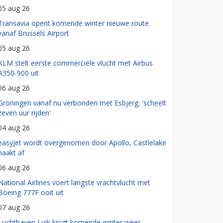
05 aug 26
Transavia opent komende winter nieuwe route
vanaf Brussels Airport
05 aug 26
KLM stelt eerste commerciële vlucht met Airbus
A350-900 uit
06 aug 26
Groningen vanaf nu verbonden met Esbjerg: 'scheelt
zeven uur rijden'
04 aug 26
easyJet wordt overgenomen door Apollo, Castlelake
haakt af
06 aug 26
National Airlines voert langste vrachtvlucht met
Boeing 777F ooit uit
07 aug 26
Luchthaven Luik krijgt komende winter weer