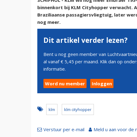
SCHIPHOL - KLM wil nog meer Embraer 195-E
binnenkort bij KLM Cityhopper verwacht. 
Braziliaanse passagiersvliegtuig, later we
nog meer.
Dit artikel verder lezen?
Bent u nog geen member van Luchtvaartnieu
al vanaf € 5,45 per maand. Klik dan op ond
informatie.
Word nu member
Inloggen
klm
klm cityhopper
Verstuur per e-mail
Meld u aan voor de 