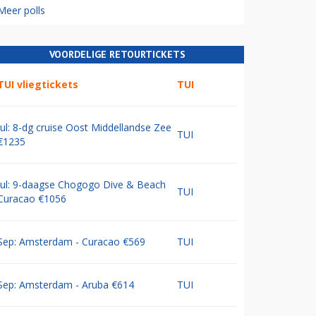
Meer polls
VOORDELIGE RETOURTICKETS
TUI vliegtickets
TUI
Jul: 8-dg cruise Oost Middellandse Zee
TUI
€1235
Jul: 9-daagse Chogogo Dive & Beach
TUI
Curacao €1056
Sep: Amsterdam - Curacao €569
TUI
Sep: Amsterdam - Aruba €614
TUI