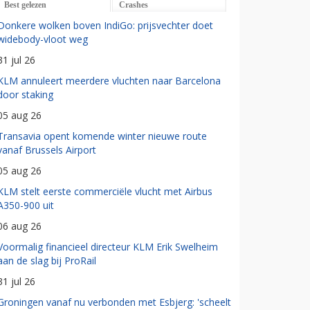
Best gelezen
Crashes
Donkere wolken boven IndiGo: prijsvechter doet
widebody-vloot weg
31 jul 26
KLM annuleert meerdere vluchten naar Barcelona
door staking
05 aug 26
Transavia opent komende winter nieuwe route
vanaf Brussels Airport
05 aug 26
KLM stelt eerste commerciële vlucht met Airbus
A350-900 uit
06 aug 26
Voormalig financieel directeur KLM Erik Swelheim
aan de slag bij ProRail
31 jul 26
Groningen vanaf nu verbonden met Esbjerg: 'scheelt