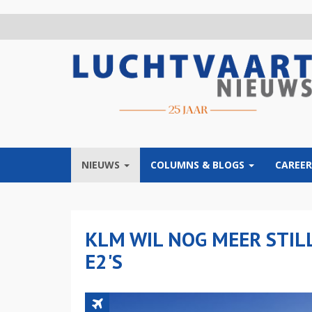
Overslaan
en
naar
de
inhoud
gaan
NIEUWS
COLUMNS & BLOGS
CAREER
KLM WIL NOG MEER STIL
E2'S