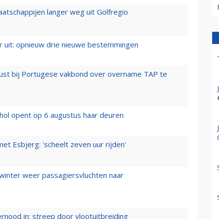
aatschappijen langer weg uit Golfregio
er uit: opnieuw drie nieuwe bestemmingen
rust bij Portugese vakbond over overname TAP te
hol opent op 6 augustus haar deuren
t Esbjerg: 'scheelt zeven uur rijden'
 winter weer passagiersvluchten naar
ernood in: streep door vlootuitbreiding