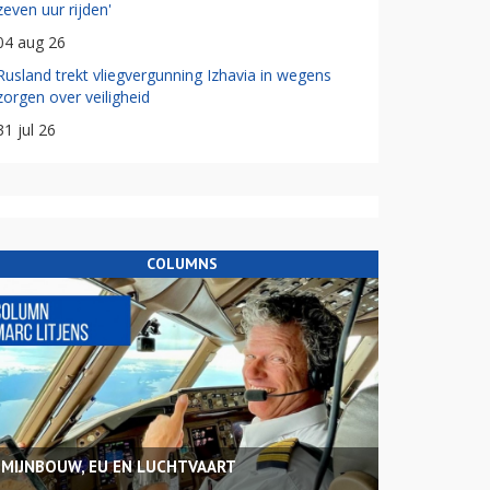
zeven uur rijden'
04 aug 26
Rusland trekt vliegvergunning Izhavia in wegens
zorgen over veiligheid
31 jul 26
COLUMNS
MIJNBOUW, EU EN LUCHTVAART