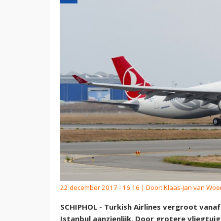
22 december 2017 - 16:16 | Door:
Klaas-Jan van Wo
SCHIPHOL - Turkish Airlines vergroot vanaf
Istanbul aanzienlijk. Door grotere vliegtui