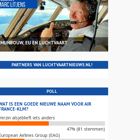
MIJNBOUW, EU EN LUCHTVAART
PARTNERS VAN LUCHTVAARTNIEUWS.NL!
POLL
WAT IS EEN GOEDE NIEUWE NAAM VOOR AIR
FRANCE-KLM?
Verzin alsjeblieft iets anders
47% (81 stemmen)
European Airlines Group (EAG)