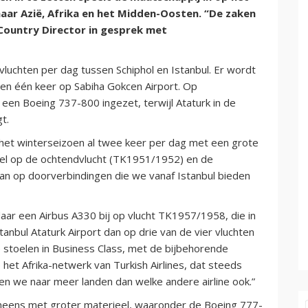
naar Azië, Afrika en het Midden-Oosten. “De zaken
Country Director in gesprek met
vluchten per dag tussen Schiphol en Istanbul. Er wordt
 en één keer op Sabiha Gokcen Airport. Op
n Boeing 737-800 ingezet, terwijl Ataturk in de
t.
et winterseizoen al twee keer per dag met een grote
wel op de ochtendvlucht (TK1951/1952) en de
an op doorverbindingen die we vanaf Istanbul bieden
ar een Airbus A330 bij op vlucht TK1957/1958, die in
tanbul Ataturk Airport dan op drie van de vier vluchten
stoelen in Business Class, met de bijbehorende
het Afrika-netwerk van Turkish Airlines, dat steeds
gen we naar meer landen dan welke andere airline ook.”
eneens met groter materieel, waaronder de Boeing 777-