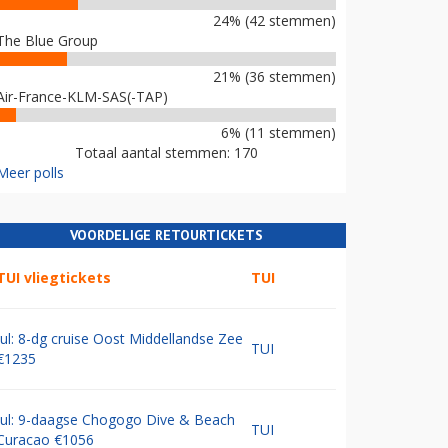
24% (42 stemmen)
The Blue Group
21% (36 stemmen)
Air-France-KLM-SAS(-TAP)
6% (11 stemmen)
Totaal aantal stemmen: 170
Meer polls
VOORDELIGE RETOURTICKETS
TUI vliegtickets
TUI
Jul: 8-dg cruise Oost Middellandse Zee
TUI
€1235
Jul: 9-daagse Chogogo Dive & Beach
TUI
Curacao €1056