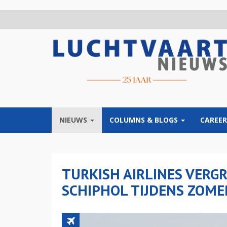
Overslaan
en
naar
de
inhoud
gaan
NIEUWS
COLUMNS & BLOGS
CAREER
TURKISH AIRLINES VERGR
SCHIPHOL TIJDENS ZOME