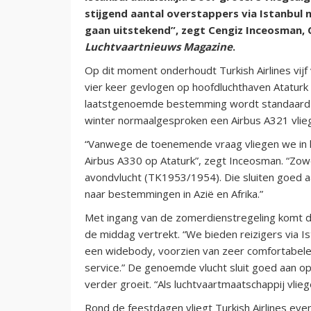
stijgend aantal overstappers via Istanbul 
gaan uitstekend”, zegt Cengiz Inceosman, 
Luchtvaartnieuws Magazine
.
Op dit moment onderhoudt Turkish Airlines vijf 
vier keer gevlogen op hoofdluchthaven Ataturk
laatstgenoemde bestemming wordt standaard ee
winter normaalgesproken een Airbus A321 vlieg
“Vanwege de toenemende vraag vliegen we in h
Airbus A330 op Ataturk”, zegt Inceosman. “Zo
avondvlucht (TK1953/1954). Die sluiten goed a
naar bestemmingen in Azië en Afrika.”
Met ingang van de zomerdienstregeling komt da
de middag vertrekt. “We bieden reizigers via Is
een widebody, voorzien van zeer comfortabele 
service.” De genoemde vlucht sluit goed aan op 
verder groeit. “Als luchtvaartmaatschappij vlie
Rond de feestdagen vliegt Turkish Airlines ev