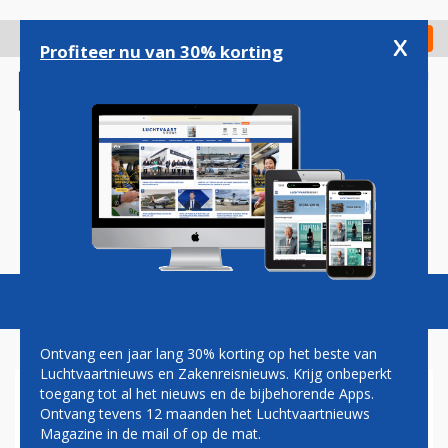
Overslaan
en
x
Digitaal Magazine
Registreer
Check in
naar
Profiteer nu van 30% korting
de
inhoud
gaan
Magazine
Podcasts
Vacatures
Toggl
naviga
Ontvang een jaar lang 30% korting op het beste van
Luchtvaartnieuws en Zakenreisnieuws. Krijg onbeperkt
toegang tot al het nieuws en de bijbehorende Apps.
TV-SERIE OVER SCHIPHOL
Ontvang tevens 12 maanden het Luchtvaartnieuws
VANAF 20 MEI WEER TE ZIEN
Magazine in de mail of op de mat.