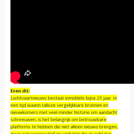
Even dit:
Luchtvaartnieuws bestaat inmiddels bijna 25 jaar. In
een tijd waarin talloze vergelijkbare bronnen en
nieuwkomers met veel minder historie om aandacht
schreeuwen, is het belangrijk om betrouwbare
platforms te hebben die niet alleen nieuws brengen,
maar ook perspectief en verhalen die er echt toe