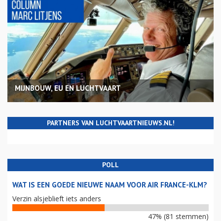
MIJNBOUW, EU EN LUCHTVAART
PARTNERS VAN LUCHTVAARTNIEUWS.NL!
POLL
WAT IS EEN GOEDE NIEUWE NAAM VOOR AIR FRANCE-KLM?
Verzin alsjeblieft iets anders
47% (81 stemmen)