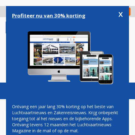
Overslaan
en
x
Digitaal Magazine
Registreer
Check in
naar
Profiteer nu van 30% korting
de
inhoud
gaan
Magazine
Podcasts
Vacatures
Toggl
naviga
Ontvang een jaar lang 30% korting op het beste van
Luchtvaartnieuws en Zakenreisnieuws. Krijg onbeperkt
toegang tot al het nieuws en de bijbehorende Apps.
VLIEGVERKEER HEEFT VEEL
Ontvang tevens 12 maanden het Luchtvaartnieuws
LAST VAN STORM OP
Magazine in de mail of op de mat.