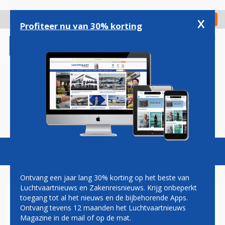
Overslaan
en
x
Digitaal Magazine
Registreer
Check in
naar
Profiteer nu van 30% korting
de
inhoud
gaan
Magazine
Podcasts
Vacatures
Toggl
naviga
Ontvang een jaar lang 30% korting op het beste van
Luchtvaartnieuws en Zakenreisnieuws. Krijg onbeperkt
toegang tot al het nieuws en de bijbehorende Apps.
MIRIAM KARTMAN EN
Ontvang tevens 12 maanden het Luchtvaartnieuws
VINCENT VAN HOOFF: DE
Magazine in de mail of op de mat.