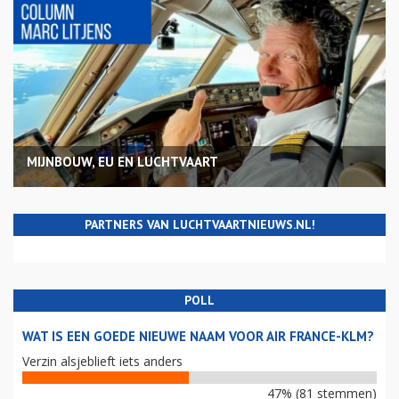
MIJNBOUW, EU EN LUCHTVAART
PARTNERS VAN LUCHTVAARTNIEUWS.NL!
POLL
WAT IS EEN GOEDE NIEUWE NAAM VOOR AIR FRANCE-KLM?
Verzin alsjeblieft iets anders
47% (81 stemmen)