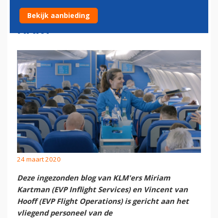
KRACHT VAN HET BLAUWE
Bekijk aanbieding
HART
24 maart 2020
Deze ingezonden blog van KLM'ers Miriam
Kartman (
EVP Inflight Services)
en Vincent van
Hooff (
EVP Flight Operations)
is gericht aan het
vliegend personeel van de