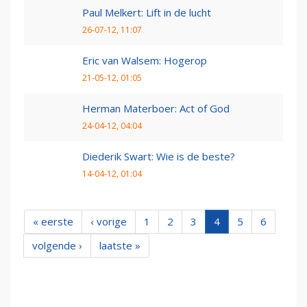
Paul Melkert: Lift in de lucht
26-07-12, 11:07
Eric van Walsem: Hogerop
21-05-12, 01:05
Herman Materboer: Act of God
24-04-12, 04:04
Diederik Swart: Wie is de beste?
14-04-12, 01:04
« eerste
‹ vorige
1
2
3
4
5
6
volgende ›
laatste »