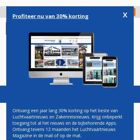
Overslaan
en
x
Digitaal Magazine
Registreer
Check in
naar
Profiteer nu van 30% korting
de
inhoud
gaan
Magazine
Podcasts
Vacatures
Toggl
naviga
Ontvang een jaar lang 30% korting op het beste van
Luchtvaartnieuws en Zakenreisnieuws. Krijg onbeperkt
toegang tot al het nieuws en de bijbehorende Apps.
LUCHTHAVEN KINSHASA
Ontvang tevens 12 maanden het Luchtvaartnieuws
HEROPEND, MAATREGELEN
Magazine in de mail of op de mat.