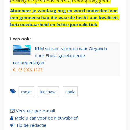
ervaring die je steeds een stap voorsprong geeft.
Abonneer je vandaag nog en word onderdeel van
een gemeenschap die waarde hecht aan kwaliteit,
betrouwbaarheid en échte journalistiek.
Lees ook:
KLM schrapt vluchten naar Oeganda
door Ebola-gerelateerde
reisbeperkingen
01-06-2026, 12:23
congo
kinshasa
ebola
Verstuur per e-mail
Meld u aan voor de nieuwsbrief
Tip de redactie