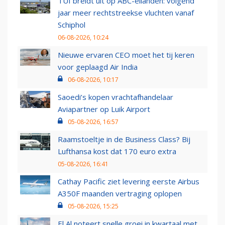
TUI breidt uit op ABC-eilanden: volgend
jaar meer rechtstreekse vluchten vanaf
Schiphol
06-08-2026, 10:24
Nieuwe ervaren CEO moet het tij keren
voor geplaagd Air India
06-08-2026, 10:17
Saoedi’s kopen vrachtafhandelaar
Aviapartner op Luik Airport
05-08-2026, 16:57
Raamstoeltje in de Business Class? Bij
Lufthansa kost dat 170 euro extra
05-08-2026, 16:41
Cathay Pacific ziet levering eerste Airbus
A350F maanden vertraging oplopen
05-08-2026, 15:25
El Al noteert snelle groei in kwartaal met