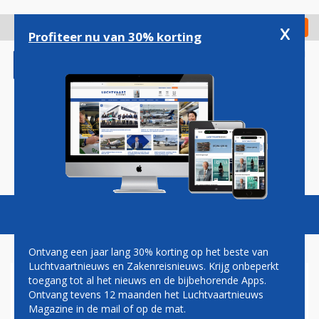
Overslaan
en
x
Digitaal Magazine
Registreer
Check in
naar
Profiteer nu van 30% korting
de
inhoud
gaan
Magazine
Podcasts
Vacatures
Toggl
naviga
Ontvang een jaar lang 30% korting op het beste van
Luchtvaartnieuws en Zakenreisnieuws. Krijg onbeperkt
toegang tot al het nieuws en de bijbehorende Apps.
PERSONEEL QATAR AIRWAYS
Ontvang tevens 12 maanden het Luchtvaartnieuws
KAN FLUITEN NAAR BONUS
Magazine in de mail of op de mat.