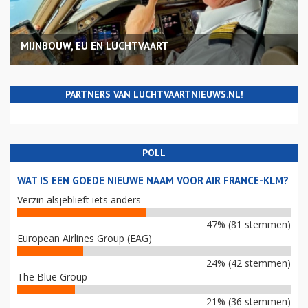
MIJNBOUW, EU EN LUCHTVAART
PARTNERS VAN LUCHTVAARTNIEUWS.NL!
POLL
WAT IS EEN GOEDE NIEUWE NAAM VOOR AIR FRANCE-KLM?
Verzin alsjeblieft iets anders
47% (81 stemmen)
European Airlines Group (EAG)
24% (42 stemmen)
The Blue Group
21% (36 stemmen)