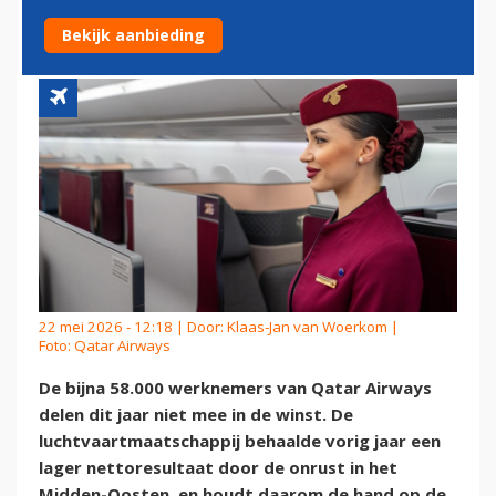
ONDANKS WINST
Bekijk aanbieding
22 mei 2026 - 12:18 | Door:
Klaas-Jan van Woerkom
|
Foto: Qatar Airways
De bijna 58.000 werknemers van Qatar Airways
delen dit jaar niet mee in de winst. De
luchtvaartmaatschappij behaalde vorig jaar een
lager nettoresultaat door de onrust in het
Midden-Oosten, en houdt daarom de hand op de