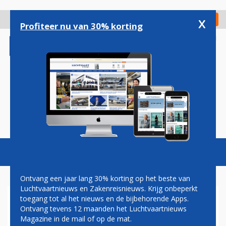
Overslaan
en
x
Digitaal Magazine
Registreer
Check in
naar
Profiteer nu van 30% korting
de
inhoud
gaan
Magazine
Podcasts
Vacatures
Toggl
naviga
Ontvang een jaar lang 30% korting op het beste van
Luchtvaartnieuws en Zakenreisnieuws. Krijg onbeperkt
toegang tot al het nieuws en de bijbehorende Apps.
PILOTEN WILLEN DAT AIR
Ontvang tevens 12 maanden het Luchtvaartnieuws
FRANCE-KLM TOPMAN
Magazine in de mail of op de mat.