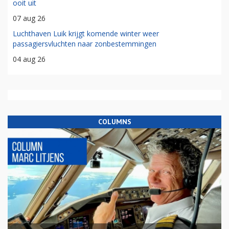
ooit uit
07 aug 26
Luchthaven Luik krijgt komende winter weer
passagiersvluchten naar zonbestemmingen
04 aug 26
COLUMNS