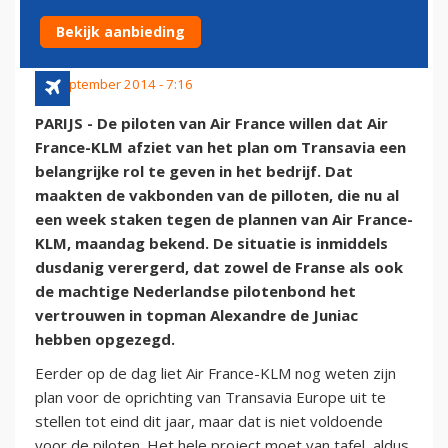
VERTREKT
Bekijk aanbieding
23 september 2014 - 7:16
PARIJS - De piloten van Air France willen dat Air
France-KLM afziet van het plan om Transavia een
belangrijke rol te geven in het bedrijf. Dat
maakten de vakbonden van de pilloten, die nu al
een week staken tegen de plannen van Air France-
KLM, maandag bekend. De situatie is inmiddels
dusdanig verergerd, dat zowel de Franse als ook
de machtige Nederlandse pilotenbond het
vertrouwen in topman Alexandre de Juniac
hebben opgezegd.
Eerder op de dag liet Air France-KLM nog weten zijn
plan voor de oprichting van Transavia Europe uit te
stellen tot eind dit jaar, maar dat is niet voldoende
voor de piloten. Het hele project moet van tafel, aldus