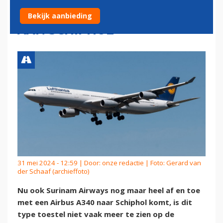
ONVERWACHTS BEZOEKJE
Bekijk aanbieding
AAN SCHIPHOL
31 mei 2024 - 12:59 | Door:
onze redactie
| Foto: Gerard van
der Schaaf (archieffoto)
Nu ook Surinam Airways nog maar heel af en toe
met een Airbus A340 naar Schiphol komt, is dit
type toestel niet vaak meer te zien op de