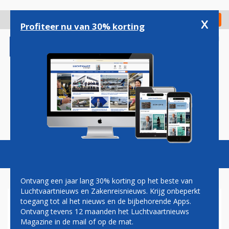
Overslaan
en
x
Digitaal Magazine
Registreer
Check in
naar
Profiteer nu van 30% korting
de
inhoud
gaan
Magazine
Podcasts
Vacatures
Toggl
naviga
Ontvang een jaar lang 30% korting op het beste van
Luchtvaartnieuws en Zakenreisnieuws. Krijg onbeperkt
toegang tot al het nieuws en de bijbehorende Apps.
AIRBUS A340 VAN
Ontvang tevens 12 maanden het Luchtvaartnieuws
LUFTHANSA BRENGT
Magazine in de mail of op de mat.