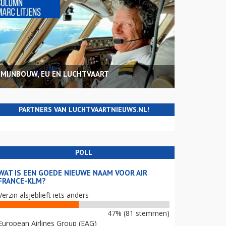
MIJNBOUW, EU EN LUCHTVAART
PARTNERS VAN LUCHTVAARTNIEUWS.NL!
POLL
WAT IS EEN GOEDE NIEUWE NAAM VOOR AIR
FRANCE-KLM?
Verzin alsjeblieft iets anders
47% (81 stemmen)
European Airlines Group (EAG)