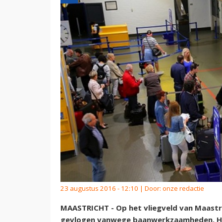
23 augustus 2016 - 12:10 | Door:
onze redactie
MAASTRICHT - Op het vliegveld van Maastr
gevlogen vanwege baanwerkzaamheden. He