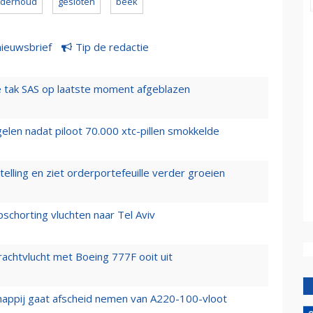
derhoud
gesloten
beek
nieuwsbrief
Tip de redactie
 tak SAS op laatste moment afgeblazen
elen nadat piloot 70.000 xtc-pillen smokkelde
elling en ziet orderportefeuille verder groeien
chorting vluchten naar Tel Aviv
vrachtvlucht met Boeing 777F ooit uit
happij gaat afscheid nemen van A220-100-vloot