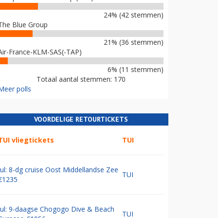
24% (42 stemmen)
The Blue Group
21% (36 stemmen)
Air-France-KLM-SAS(-TAP)
6% (11 stemmen)
Totaal aantal stemmen: 170
Meer polls
VOORDELIGE RETOURTICKETS
TUI vliegtickets
TUI
Jul: 8-dg cruise Oost Middellandse Zee
TUI
€1235
Jul: 9-daagse Chogogo Dive & Beach
TUI