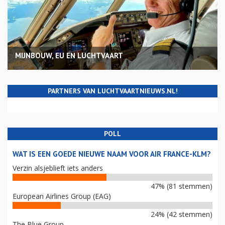
MIJNBOUW, EU EN LUCHTVAART
PARTNERS VAN LUCHTVAARTNIEUWS.NL!
POLL
WAT IS EEN GOEDE NIEUWE NAAM VOOR AIR FRANCE-KLM?
Verzin alsjeblieft iets anders
47% (81 stemmen)
European Airlines Group (EAG)
24% (42 stemmen)
The Blue Group