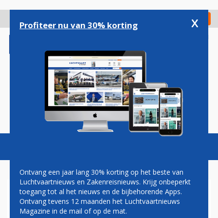
Overslaan
en
x
Digitaal Magazine
Registreer
Check in
naar
Profiteer nu van 30% korting
de
inhoud
gaan
Magazine
Podcasts
Vacatures
Toggl
naviga
Ontvang een jaar lang 30% korting op het beste van
Luchtvaartnieuws en Zakenreisnieuws. Krijg onbeperkt
toegang tot al het nieuws en de bijbehorende Apps.
EU-LEIDERS ACHTER
Ontvang tevens 12 maanden het Luchtvaartnieuws
VERVOLGING MH17-
Magazine in de mail of op de mat.