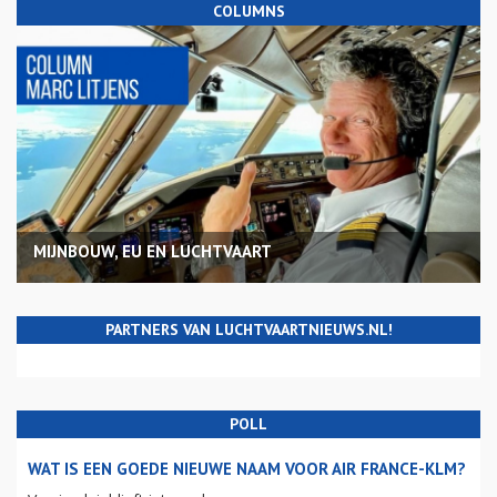
COLUMNS
MIJNBOUW, EU EN LUCHTVAART
PARTNERS VAN LUCHTVAARTNIEUWS.NL!
POLL
WAT IS EEN GOEDE NIEUWE NAAM VOOR AIR FRANCE-KLM?