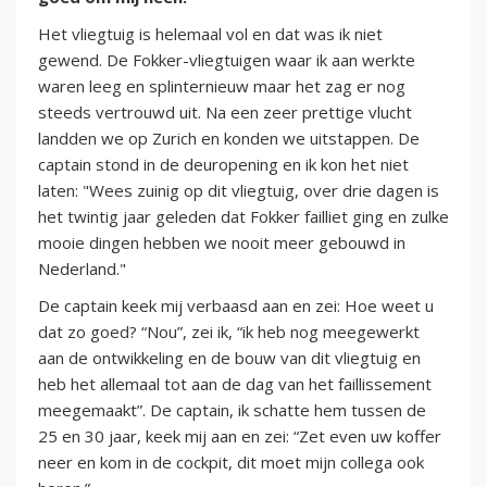
Het vliegtuig is helemaal vol en dat was ik niet
gewend. De Fokker-vliegtuigen waar ik aan werkte
waren leeg en splinternieuw maar het zag er nog
steeds vertrouwd uit. Na een zeer prettige vlucht
landden we op Zurich en konden we uitstappen. De
captain stond in de deuropening en ik kon het niet
laten: "Wees zuinig op dit vliegtuig, over drie dagen is
het twintig jaar geleden dat Fokker failliet ging en zulke
mooie dingen hebben we nooit meer gebouwd in
Nederland."
De captain keek mij verbaasd aan en zei: Hoe weet u
dat zo goed? “Nou”, zei ik, “ik heb nog meegewerkt
aan de ontwikkeling en de bouw van dit vliegtuig en
heb het allemaal tot aan de dag van het faillissement
meegemaakt”. De captain, ik schatte hem tussen de
25 en 30 jaar, keek mij aan en zei: “Zet even uw koffer
neer en kom in de cockpit, dit moet mijn collega ook