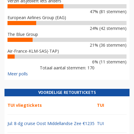
Verzin alsjeblieft iets anders
47% (81 stemmen)
European Airlines Group (EAG)
24% (42 stemmen)
The Blue Group
21% (36 stemmen)
Air-France-KLM-SAS(-TAP)
6% (11 stemmen)
Totaal aantal stemmen: 170
Meer polls
VOORDELIGE RETOURTICKETS
TUI vliegtickets
TUI
Jul: 8-dg cruise Oost Middellandse Zee €1235
TUI