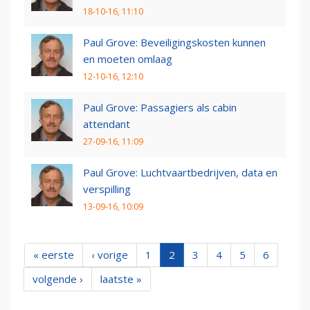
18-10-16, 11:10
Paul Grove: Beveiligingskosten kunnen
en moeten omlaag
12-10-16, 12:10
Paul Grove: Passagiers als cabin
attendant
27-09-16, 11:09
Paul Grove: Luchtvaartbedrijven, data en
verspilling
13-09-16, 10:09
« eerste
‹ vorige
1
2
3
4
5
6
volgende ›
laatste »