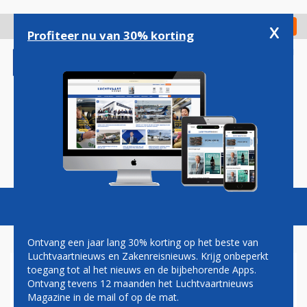
Overslaan
en
x
Digitaal Magazine
Registreer
Check in
naar
Profiteer nu van 30% korting
de
inhoud
gaan
Magazine
Podcasts
Vacatures
Toggl
naviga
Ontvang een jaar lang 30% korting op het beste van
Luchtvaartnieuws en Zakenreisnieuws. Krijg onbeperkt
toegang tot al het nieuws en de bijbehorende Apps.
HENK VOGELAAR: TWINTIG
Ontvang tevens 12 maanden het Luchtvaartnieuws
JAAR NA DATO
Magazine in de mail of op de mat.