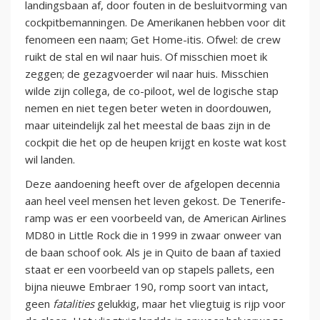
landingsbaan af, door fouten in de besluitvorming van
cockpitbemanningen. De Amerikanen hebben voor dit
fenomeen een naam; Get Home-itis. Ofwel: de crew
ruikt de stal en wil naar huis. Of misschien moet ik
zeggen; de gezagvoerder wil naar huis. Misschien
wilde zijn collega, de co-piloot, wel de logische stap
nemen en niet tegen beter weten in doordouwen,
maar uiteindelijk zal het meestal de baas zijn in de
cockpit die het op de heupen krijgt en koste wat kost
wil landen.
Deze aandoening heeft over de afgelopen decennia
aan heel veel mensen het leven gekost. De Tenerife-
ramp was er een voorbeeld van, de American Airlines
MD80 in Little Rock die in 1999 in zwaar onweer van
de baan schoof ook. Als je in Quito de baan af taxied
staat er een voorbeeld van op stapels pallets, een
bijna nieuwe Embraer 190, romp soort van intact,
geen
fatalities
gelukkig, maar het vliegtuig is rijp voor