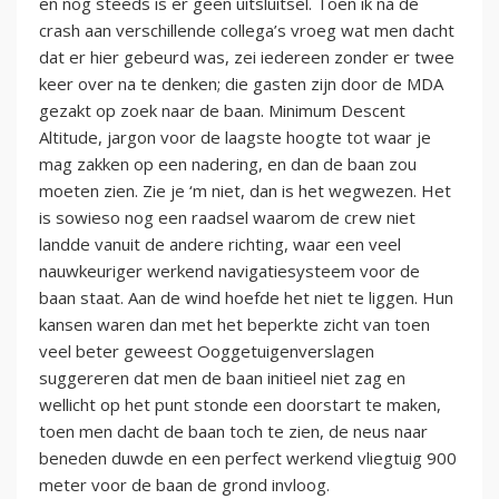
en nog steeds is er geen uitsluitsel. Toen ik na de
crash aan verschillende collega’s vroeg wat men dacht
dat er hier gebeurd was, zei iedereen zonder er twee
keer over na te denken; die gasten zijn door de MDA
gezakt op zoek naar de baan. Minimum Descent
Altitude, jargon voor de laagste hoogte tot waar je
mag zakken op een nadering, en dan de baan zou
moeten zien. Zie je ‘m niet, dan is het wegwezen. Het
is sowieso nog een raadsel waarom de crew niet
landde vanuit de andere richting, waar een veel
nauwkeuriger werkend navigatiesysteem voor de
baan staat. Aan de wind hoefde het niet te liggen. Hun
kansen waren dan met het beperkte zicht van toen
veel beter geweest Ooggetuigenverslagen
suggereren dat men de baan initieel niet zag en
wellicht op het punt stonde een doorstart te maken,
toen men dacht de baan toch te zien, de neus naar
beneden duwde en een perfect werkend vliegtuig 900
meter voor de baan de grond invloog.