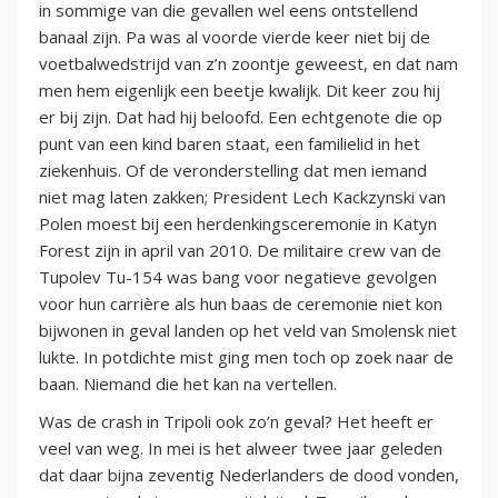
in sommige van die gevallen wel eens ontstellend
banaal zijn. Pa was al voorde vierde keer niet bij de
voetbalwedstrijd van z’n zoontje geweest, en dat nam
men hem eigenlijk een beetje kwalijk. Dit keer zou hij
er bij zijn. Dat had hij beloofd. Een echtgenote die op
punt van een kind baren staat, een familielid in het
ziekenhuis. Of de veronderstelling dat men iemand
niet mag laten zakken; President Lech Kackzynski van
Polen moest bij een herdenkingsceremonie in Katyn
Forest zijn in april van 2010. De militaire crew van de
Tupolev Tu-154 was bang voor negatieve gevolgen
voor hun carrière als hun baas de ceremonie niet kon
bijwonen in geval landen op het veld van Smolensk niet
lukte. In potdichte mist ging men toch op zoek naar de
baan. Niemand die het kan na vertellen.
Was de crash in Tripoli ook zo’n geval? Het heeft er
veel van weg. In mei is het alweer twee jaar geleden
dat daar bijna zeventig Nederlanders de dood vonden,