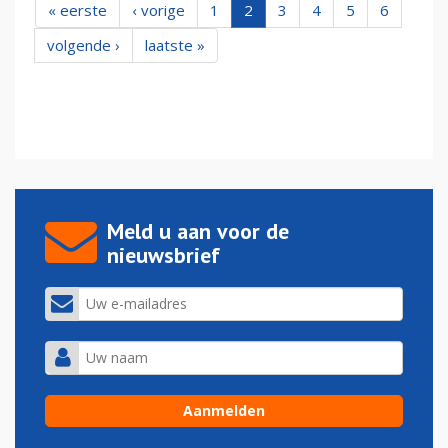
« eerste
‹ vorige
1
2
3
4
5
6
volgende ›
laatste »
Meld u aan voor de
nieuwsbrief