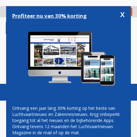
Overslaan
en
x
Digitaal Magazine
Registreer
Check in
naar
Profiteer nu van 30% korting
de
inhoud
gaan
Magazine
Podcasts
Vacatures
Toggl
naviga
Ontvang een jaar lang 30% korting op het beste van
Luchtvaartnieuws en Zakenreisnieuws. Krijg onbeperkt
toegang tot al het nieuws en de bijbehorende Apps.
HERMAN MATEBOER:
Ontvang tevens 12 maanden het Luchtvaartnieuws
LEVENSGEVAARLIJKE
Magazine in de mail of op de mat.