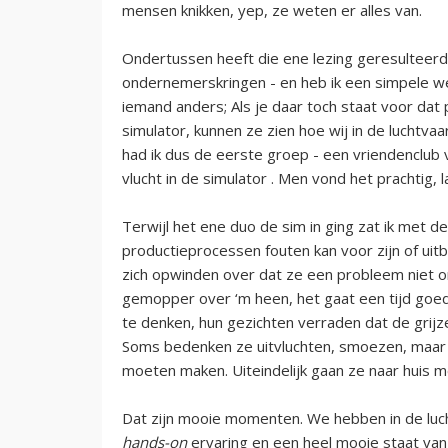
mensen knikken, yep, ze weten er alles van.
Ondertussen heeft die ene lezing geresulteerd 
ondernemerskringen - en heb ik een simpele webs
iemand anders; Als je daar toch staat voor dat 
simulator, kunnen ze zien hoe wij in de luchtva
had ik dus de eerste groep - een vriendencl
vlucht in de simulator . Men vond het prachtig, 
Terwijl het ene duo de sim in ging zat ik met d
productieprocessen fouten kan voor zijn of uitb
zich opwinden over dat ze een probleem niet on
gemopper over ‘m heen, het gaat een tijd goed
te denken, hun gezichten verraden dat de grijz
Soms bedenken ze uitvluchten, smoezen, maar a
moeten maken. Uiteindelijk gaan ze naar huis m
Dat zijn mooie momenten. We hebben in de lucht
hands-on
ervaring en een heel mooie staat van 