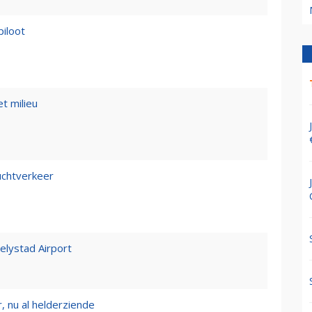
piloot
t milieu
luchtverkeer
Lelystad Airport
, nu al helderziende