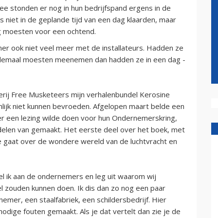
ee stonden er nog in hun bedrijfspand ergens in de
 niet in de geplande tijd van een dag klaarden, maar
g moesten voor een ochtend.
mer ook niet veel meer met de installateurs. Hadden ze
 allemaal moesten meenemen dan hadden ze in een dag -
verij Free Musketeers mijn verhalenbundel Kerosine
genlijk niet kunnen bevroeden. Afgelopen maart belde een
keer een lezing wilde doen voor hun Ondernemerskring,
e delen van gemaakt. Het eerste deel over het boek, met
e gaat over de wondere wereld van de luchtvracht en
el ik aan de ondernemers en leg uit waarom wij
pel zouden kunnen doen. Ik dis dan zo nog een paar
emer, een staalfabriek, een schildersbedrijf. Hier
dige fouten gemaakt. Als je dat vertelt dan zie je de