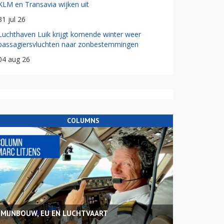
KLM en Transavia wijken uit
31 jul 26
Luchthaven Luik krijgt komende winter weer
passagiersvluchten naar zonbestemmingen
04 aug 26
COLUMNS
MIJNBOUW, EU EN LUCHTVAART