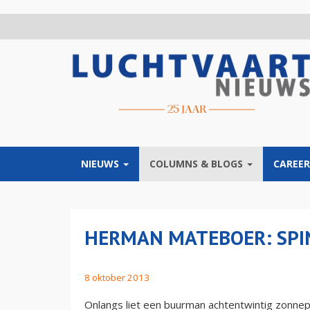
Overslaan
en
naar
de
inhoud
gaan
NIEUWS
COLUMNS & BLOGS
CAREER
HERMAN MATEBOER: SPI
8 oktober 2013
Onlangs liet een buurman achtentwintig zonnepan