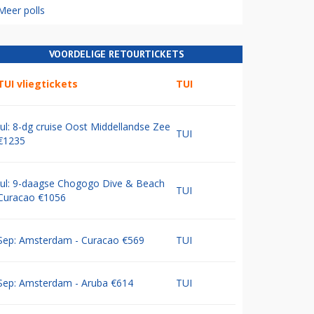
Meer polls
VOORDELIGE RETOURTICKETS
TUI vliegtickets
TUI
Jul: 8-dg cruise Oost Middellandse Zee
TUI
€1235
Jul: 9-daagse Chogogo Dive & Beach
TUI
Curacao €1056
Sep: Amsterdam - Curacao €569
TUI
Sep: Amsterdam - Aruba €614
TUI