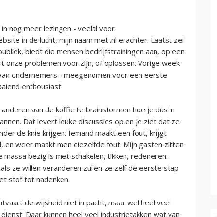
in nog meer lezingen - veelal voor
ite in de lucht, mijn naam met .nl erachter. Laatst zei
publiek, biedt die mensen bedrijfstrainingen aan, op een
art onze problemen voor zijn, of oplossen. Vorige week
ub van ondernemers - meegenomen voor een eerste
laaiend enthousiast.
e anderen aan de koffie te brainstormen hoe je dus in
annen. Dat levert leuke discussies op en je ziet dat ze
der de knie krijgen. Iemand maakt een fout, krijgt
, en weer maakt men diezelfde fout. Mijn gasten zitten
e massa bezig is met schakelen, tikken, redeneren.
ls ze willen veranderen zullen ze zelf de eerste stap
et stof tot nadenken.
vaart de wijsheid niet in pacht, maar wel heel veel
dienst. Daar kunnen heel veel industrietakken wat van