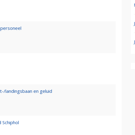
epersoneel
t-/landingsbaan en geluid
d Schiphol