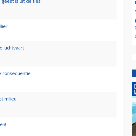
geest is uit de fles
liër
e luchtvaart
de consequentie
t milieu
en!