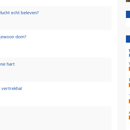
lucht echt beleven?
f gewoon dom?
ene hart
 vertrekhal