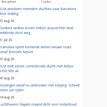
Best gelezen
Crashes
KLM annuleert meerdere vluchten naar Barcelona
door staking
05 aug 26
Donkere wolken boven IndiGo: prijsvechter doet
widebody-vloot weg
31 jul 26
Transavia opent komende winter nieuwe route
vanaf Brussels Airport
05 aug 26
KLM stelt eerste commerciële vlucht met Airbus
A350-900 uit
06 aug 26
Groningen vanaf nu verbonden met Esbjerg: 'scheelt
zeven uur rijden'
04 aug 26
Luchthavens Napels maand dicht voor onderhoud: