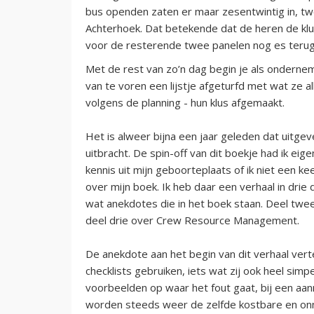
bus openden zaten er maar zesentwintig in, tw
Achterhoek. Dat betekende dat de heren de klus
voor de resterende twee panelen nog es teru
Met de rest van zo’n dag begin je als onderne
van te voren een lijstje afgeturfd met wat ze
volgens de planning - hun klus afgemaakt.
Het is alweer bijna een jaar geleden dat uitge
uitbracht. De spin-off van dit boekje had ik ei
kennis uit mijn geboorteplaats of ik niet een 
over mijn boek. Ik heb daar een verhaal in dri
wat anekdotes die in het boek staan. Deel twe
deel drie over Crew Resource Management.
De anekdote aan het begin van dit verhaal vert
checklists gebruiken, iets wat zij ook heel sim
voorbeelden op waar het fout gaat, bij een aann
worden steeds weer de zelfde kostbare en onno