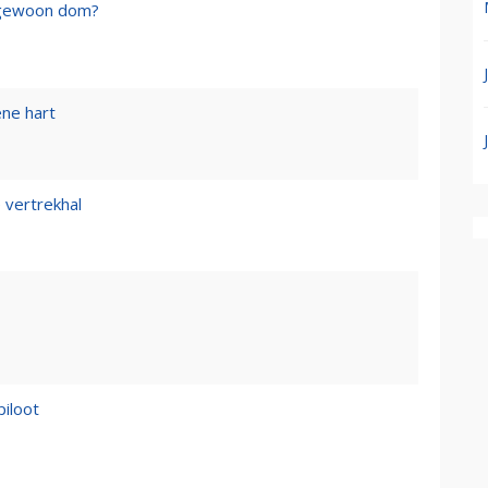
f gewoon dom?
ene hart
 vertrekhal
piloot