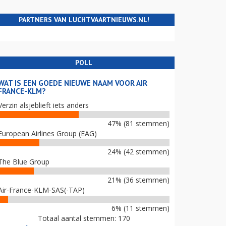
PARTNERS VAN LUCHTVAARTNIEUWS.NL!
POLL
WAT IS EEN GOEDE NIEUWE NAAM VOOR AIR
FRANCE-KLM?
Verzin alsjeblieft iets anders
47% (81 stemmen)
European Airlines Group (EAG)
24% (42 stemmen)
The Blue Group
21% (36 stemmen)
Air-France-KLM-SAS(-TAP)
6% (11 stemmen)
Totaal aantal stemmen: 170