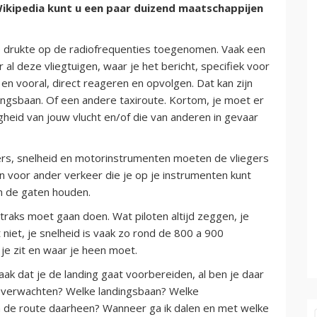
Wikipedia kunt u een paar duizend maatschappijen
e drukte op de radiofrequenties toegenomen. Vaak een
l deze vliegtuigen, waar je het bericht, specifiek voor
en vooral, direct reageren en opvolgen. Dat kan zijn
ingsbaan. Of een andere taxiroute. Kortom, je moet er
gheid van jouw vlucht en/of die van anderen in gevaar
ers, snelheid en motorinstrumenten moeten de vliegers
n voor ander verkeer die je op je instrumenten kunt
in de gaten houden.
traks moet gaan doen. Wat piloten altijd zeggen, je
 niet, je snelheid is vaak zo rond de 800 a 900
je zit en waar je heen moet.
ak dat je de landing gaat voorbereiden, al ben je daar
k verwachten? Welke landingsbaan? Welke
en de route daarheen? Wanneer ga ik dalen en met welke