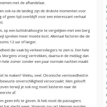
opnemen met de afhandelaar.
ng en ook na de landing zijn de drukste momenten voor
g of geen tijd overblijft voor een interessant verhaal
t.
ten, op een luchtdrukhoogte te vergelijken met een berg
ijl spreken meer moeite kost. Allemaal factoren die de
soms 12 uur of langer.
heid die vaak bij verkeersvliegers te zien is. Een hele
‘s Morgens vroeg vertrekken, daarna in de middag dan
en hele zomer zonder een paar normale nachten maakt
pit te maken? Welnu, veel. Chronische vermoeidheid in
nbewuste onverschilligheid veroorzaakt. Men gelooft
even terwijl je ook nog moet luisteren naar de
eerste af.
m geen info te geven. Ik heb nooit de passagiers
et bar slecht weer. Waarom zou je? Mensen worden