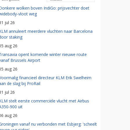
Donkere wolken boven IndiGo: prijsvechter doet
widebody-vloot weg
31 jul 26
KLM annuleert meerdere vluchten naar Barcelona
door staking
05 aug 26
Transavia opent komende winter nieuwe route
vanaf Brussels Airport
05 aug 26
Voormalig financieel directeur KLM Erik Swelheim
aan de slag bij ProRail
31 jul 26
KLM stelt eerste commerciële vlucht met Airbus
A350-900 uit
06 aug 26
Groningen vanaf nu verbonden met Esbjerg: 'scheelt
zeven uur rijden'