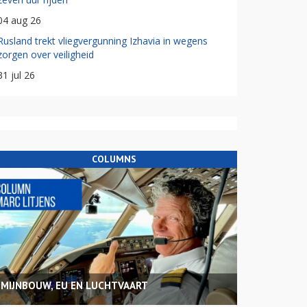
04 aug 26
Rusland trekt vliegvergunning Izhavia in wegens
zorgen over veiligheid
31 jul 26
COLUMNS
MIJNBOUW, EU EN LUCHTVAART