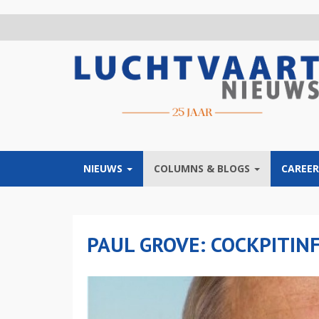
Overslaan
en
naar
de
inhoud
gaan
NIEUWS
COLUMNS & BLOGS
CAREER
PAUL GROVE: COCKPITIN