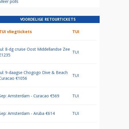
Meer polls
VOORDELIGE RETOURTICKETS
TUI vliegtickets
TUI
Jul: 8-dg cruise Oost Middellandse Zee
TUI
€1235
Jul: 9-daagse Chogogo Dive & Beach
TUI
Curacao €1056
Sep: Amsterdam - Curacao €569
TUI
Sep: Amsterdam - Aruba €614
TUI