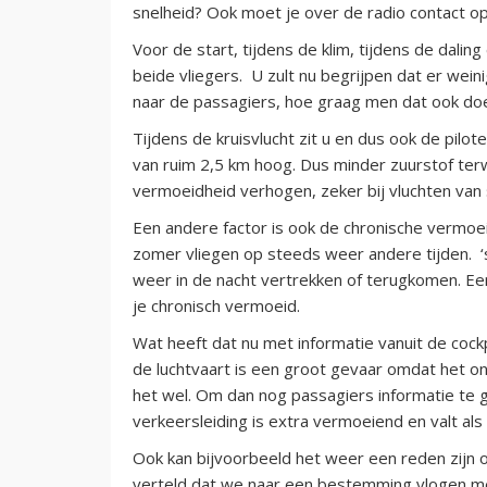
snelheid? Ook moet je over de radio contact 
Voor de start, tijdens de klim, tijdens de dali
beide vliegers. U zult nu begrijpen dat er weini
naar de passagiers, hoe graag men dat ook doe
Tijdens de kruisvlucht zit u en dus ook de pilo
van ruim 2,5 km hoog. Dus minder zuurstof terw
vermoeidheid verhogen, zeker bij vluchten van 
Een andere factor is ook de chronische vermoeid
zomer vliegen op steeds weer andere tijden. 
weer in de nacht vertrekken of terugkomen. E
je chronisch vermoeid.
Wat heeft dat nu met informatie vanuit de cock
de luchtvaart is een groot gevaar omdat het o
het wel. Om dan nog passagiers informatie te g
verkeersleiding is extra vermoeiend en valt als 
Ook kan bijvoorbeeld het weer een reden zijn o
verteld dat we naar een bestemming vlogen m